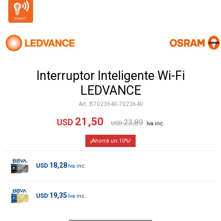
Interruptor Inteligente Wi-Fi
LEDVANCE
B7023640-7023640
21,50
USD
23,89
USD
10
18,28
USD
19,35
USD