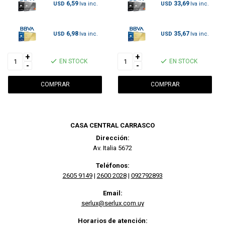
6,59
33,69
USD
USD
6,98
35,67
USD
USD
+
+
EN STOCK
EN STOCK
-
-
CASA CENTRAL CARRASCO
Dirección:
Av. Italia 5672
Teléfonos:
2605 9149
|
2600 2028
|
092792893
Email:
serlux@serlux.com.uy
Horarios de atención: