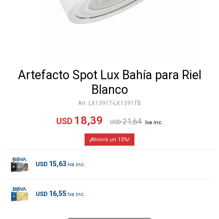
Artefacto Spot Lux Bahía para Riel
Blanco
LX1391T-LX1391TB
18,39
USD
21,64
USD
15
15,63
USD
16,55
USD