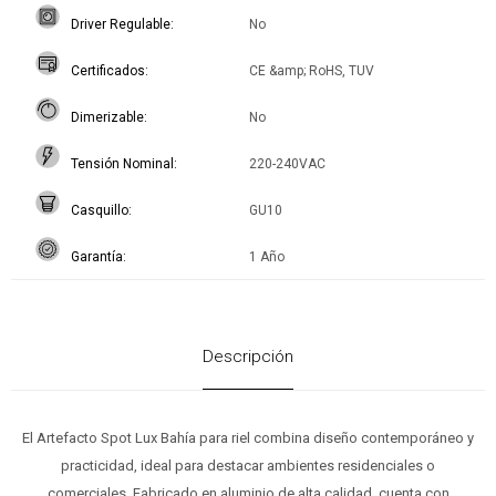
Driver Regulable
No
Certificados
CE &amp; RoHS, TUV
Dimerizable
No
Tensión Nominal
220-240VAC
Casquillo
GU10
Garantía
1 Año
Descripción
El Artefacto Spot Lux Bahía para riel combina diseño contemporáneo y
practicidad, ideal para destacar ambientes residenciales o
comerciales. Fabricado en aluminio de alta calidad, cuenta con