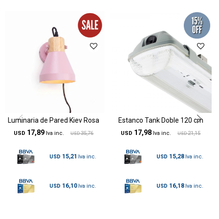
Luminaria de Pared Kiev Rosa
Estanco Tank Doble 120 cm
17,89
17,98
USD
35,76
USD
21,15
USD
USD
15,21
15,28
USD
USD
16,10
16,18
USD
USD