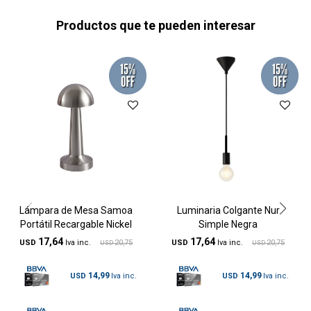
Productos que te pueden interesar
Lámpara de Mesa Samoa
Luminaria Colgante Nur
Portátil Recargable Nickel
Simple Negra
17,64
17,64
USD
20,75
USD
20,75
USD
USD
14,99
14,99
USD
USD