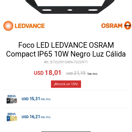
Foco LED LEDVANCE OSRAM
Compact IP65 10W Negro Luz Cálida
B7020910WN-7020971
18,01
USD
21,19
USD
15
15,31
USD
16,21
USD