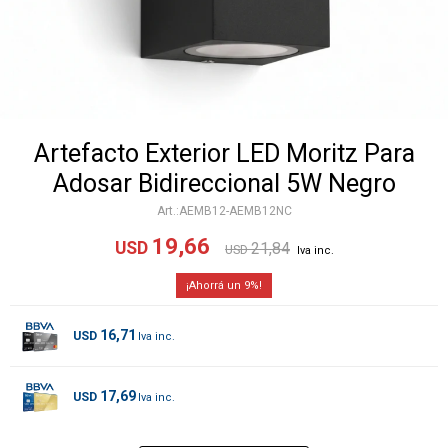
Artefacto Exterior LED Moritz Para
Adosar Bidireccional 5W Negro
AEMB12-AEMB12NC
19,66
USD
21,84
USD
9
16,71
USD
17,69
USD