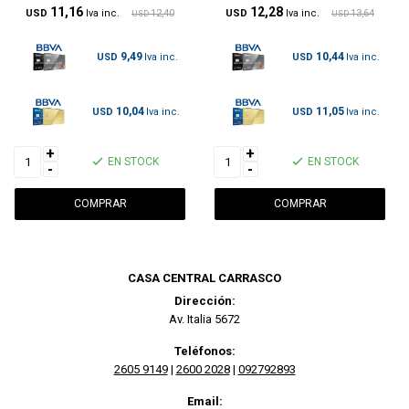
11,16
12,28
USD
12,40
USD
13,64
USD
USD
9,49
10,44
USD
USD
10,04
11,05
USD
USD
+
+
EN STOCK
EN STOCK
-
-
CASA CENTRAL CARRASCO
Dirección:
Av. Italia 5672
Teléfonos:
2605 9149
|
2600 2028
|
092792893
Email: