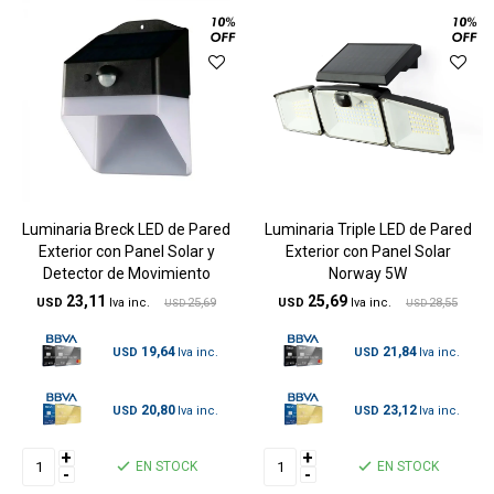
Luminaria Breck LED de Pared
Luminaria Triple LED de Pared
Exterior con Panel Solar y
Exterior con Panel Solar
Detector de Movimiento
Norway 5W
23,11
25,69
USD
25,69
USD
28,55
USD
USD
19,64
21,84
USD
USD
20,80
23,12
USD
USD
+
+
EN STOCK
EN STOCK
-
-