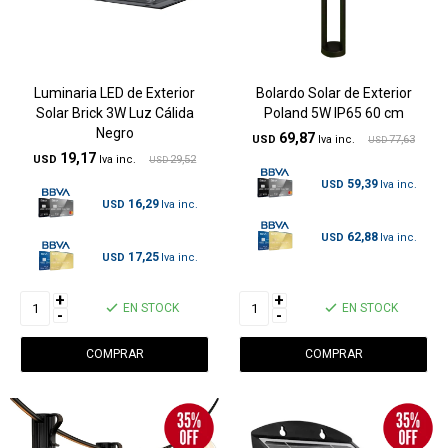
Luminaria LED de Exterior
Bolardo Solar de Exterior
Solar Brick 3W Luz Cálida
Poland 5W IP65 60 cm
Negro
69,87
USD
77,63
USD
19,17
USD
29,52
USD
59,39
USD
16,29
USD
62,88
USD
17,25
USD
+
+
EN STOCK
EN STOCK
-
-