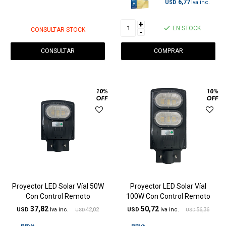
6,77
USD
+
EN STOCK
CONSULTAR STOCK
-
CONSULTAR
Proyector LED Solar Víal 50W
Proyector LED Solar Víal
Con Control Remoto
100W Con Control Remoto
37,82
50,72
USD
42,02
USD
56,36
USD
USD