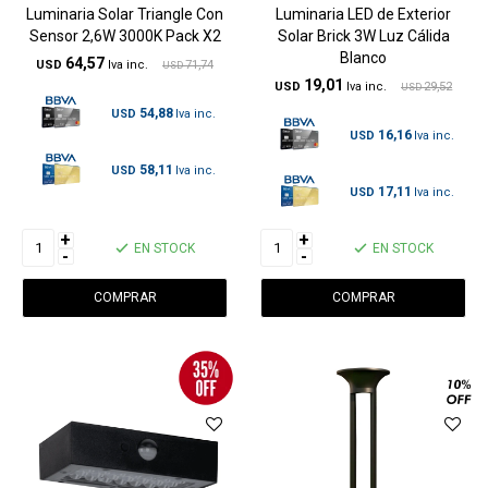
Luminaria Solar Triangle Con
Luminaria LED de Exterior
Sensor 2,6W 3000K Pack X2
Solar Brick 3W Luz Cálida
Blanco
64,57
USD
71,74
USD
19,01
USD
29,52
USD
54,88
USD
16,16
USD
58,11
USD
17,11
USD
+
+
EN STOCK
EN STOCK
-
-