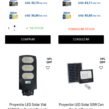
32,15
43,11
USD
USD
34,04
45,65
USD
USD
+
EN STOCK
CONSULTAR STOCK
-
CONSULTAR
Proyector LED Solar Víal
Proyector LED Solar 50W Con