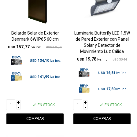
Bolardo Solar de Exterior
Luminaria Butterfly LED 1.5W
Denmark 6W IP65 60 cm
de Pared Exterior con Panel
Solar y Detector de
157,77
USD
175,30
USD
Movimiento Luz Cálida
19,78
USD
30,44
USD
134,10
USD
16,81
USD
141,99
USD
17,80
USD
+
+
EN STOCK
EN STOCK
-
-