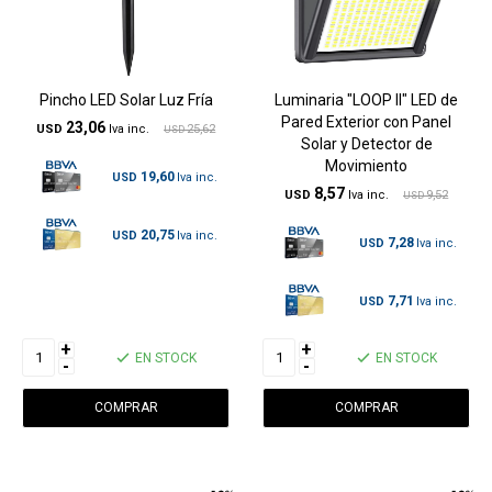
Pincho LED Solar Luz Fría
Luminaria "LOOP II" LED de
Pared Exterior con Panel
23,06
USD
25,62
USD
Solar y Detector de
Movimiento
19,60
USD
8,57
USD
9,52
USD
20,75
USD
7,28
USD
7,71
USD
+
+
EN STOCK
EN STOCK
-
-