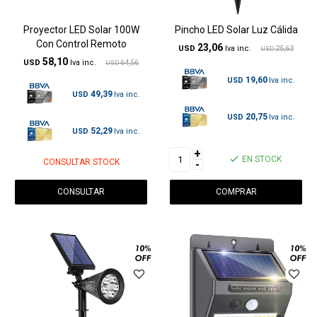
Proyector LED Solar 100W
Pincho LED Solar Luz Cálida
Con Control Remoto
23,06
USD
25,63
USD
58,10
USD
64,56
USD
19,60
USD
49,39
USD
20,75
USD
52,29
USD
+
EN STOCK
CONSULTAR STOCK
-
CONSULTAR