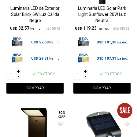
Luminaria LED de Exterior
Luminaria LED Solar Park
Solar Brick 6W Luz Cálida
Light Sunflower 20W Luz
Negro
Neutra
32,57
119,23
USD
50,15
USD
183,63
USD
USD
27,68
101,35
USD
USD
29,31
107,31
USD
USD
+
+
EN STOCK
EN STOCK
-
-