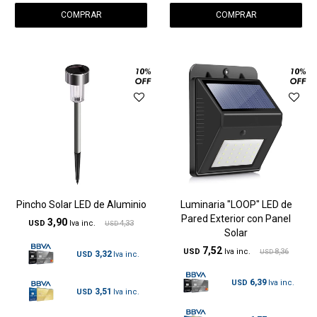
Pincho Solar LED de Aluminio
Luminaria "LOOP" LED de
Pared Exterior con Panel
3,90
USD
4,33
USD
Solar
7,52
USD
8,36
USD
3,32
USD
6,39
USD
3,51
USD