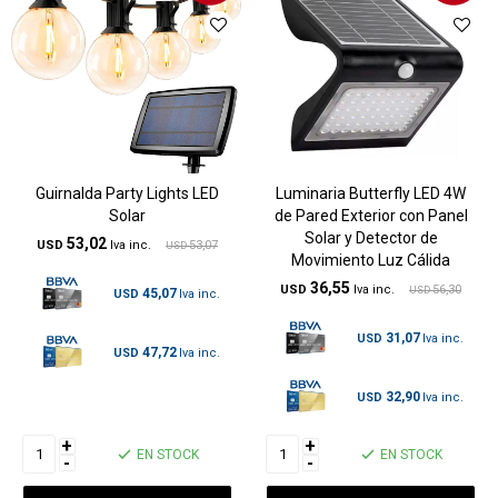
Guirnalda Party Lights LED
Luminaria Butterfly LED 4W
Solar
de Pared Exterior con Panel
Solar y Detector de
53,02
USD
53,07
USD
Movimiento Luz Cálida
36,55
USD
56,30
USD
45,07
USD
31,07
USD
47,72
USD
32,90
USD
+
+
EN STOCK
EN STOCK
-
-