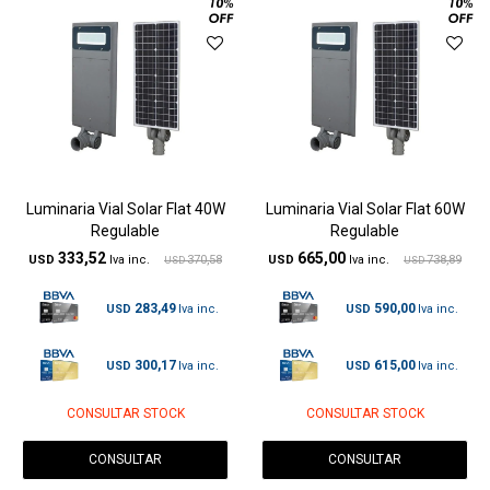
Luminaria Vial Solar Flat 40W
Luminaria Vial Solar Flat 60W
Regulable
Regulable
333,52
665,00
USD
370,58
USD
738,89
USD
USD
283,49
590,00
USD
USD
300,17
615,00
USD
USD
CONSULTAR STOCK
CONSULTAR STOCK
CONSULTAR
CONSULTAR