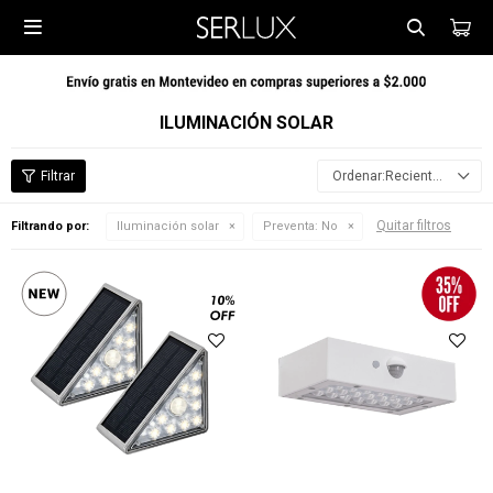

ILUMINACIÓN SOLAR
Recientes
Quitar filtros
Filtrando por:
Iluminación solar
Preventa:
No