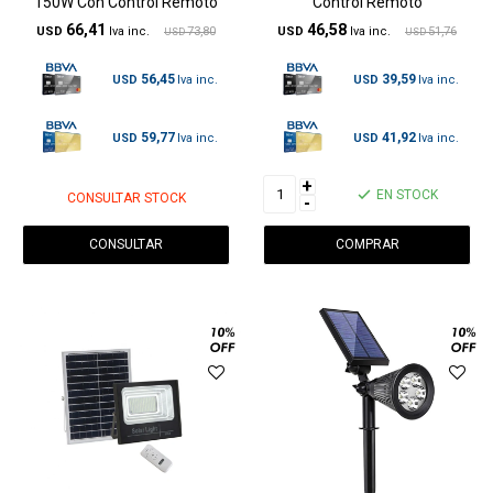
150W Con Control Remoto
Control Remoto
66,41
46,58
USD
73,80
USD
51,76
USD
USD
56,45
39,59
USD
USD
59,77
41,92
USD
USD
+
EN STOCK
CONSULTAR STOCK
-
CONSULTAR