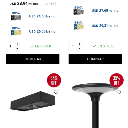
28,94
USD
44,52
USD
27,68
USD
24,60
USD
29,31
USD
26,05
USD
+
+
EN STOCK
EN STOCK
-
-