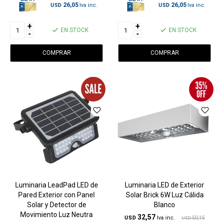
26,05
26,05
USD
USD
+
+
EN STOCK
EN STOCK
-
-
Luminaria LeadPad LED de
Luminaria LED de Exterior
Pared Exterior con Panel
Solar Brick 6W Luz Cálida
Solar y Detector de
Blanco
Movimiento Luz Neutra
32,57
USD
50,15
USD