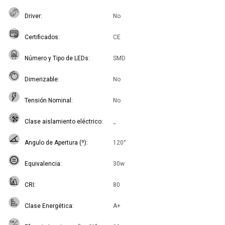
Driver
No
Certificados
CE
Número y Tipo de LEDs
SMD
Dimerizable
No
Tensión Nominal
No
Clase aislamiento eléctrico
_
Angulo de Apertura (º)
120°
Equivalencia
30w
CRI
80
Clase Energética
A+