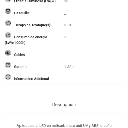
Eficacia Luminosa (Lm/W)
90
Casquillo
_
Tiempo de Arranque(s)
0.1s
Consumo de energía
3
(kWh/1000h)
Cables
_
Garantía
1 Año
Informacion Adicional
_
Descripción
Apilque solar LED en policarbonato anti-UV y ABS, diseño