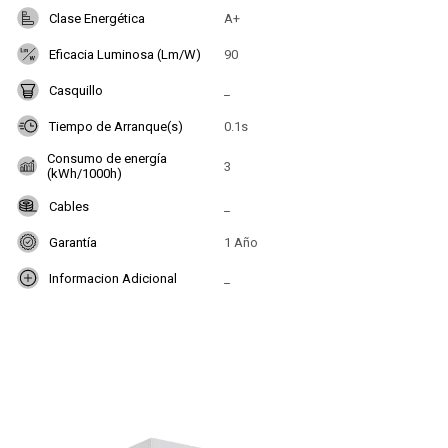
Clase Energética
A+
Eficacia Luminosa (Lm/W)
90
Casquillo
_
Tiempo de Arranque(s)
0.1s
Consumo de energía
3
(kWh/1000h)
Cables
_
Garantía
1 Año
Informacion Adicional
_