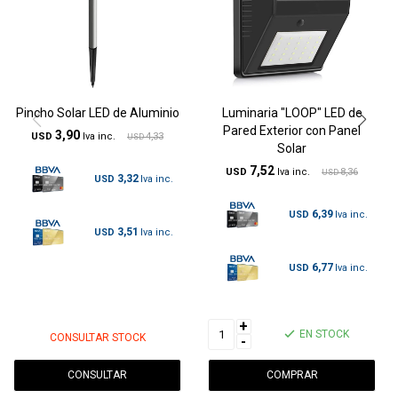
Pincho Solar LED de Aluminio
Luminaria "LOOP" LED de
Pared Exterior con Panel
3,90
USD
4,33
USD
Solar
7,52
USD
8,36
USD
3,32
USD
6,39
USD
3,51
USD
6,77
USD
+
EN STOCK
CONSULTAR STOCK
-
CONSULTAR