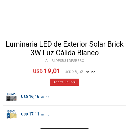
Luminaria LED de Exterior Solar Brick
3W Luz Cálida Blanco
BLDPSB3-LDPSB3BC
19,01
USD
29,52
USD
35
16,16
USD
17,11
USD