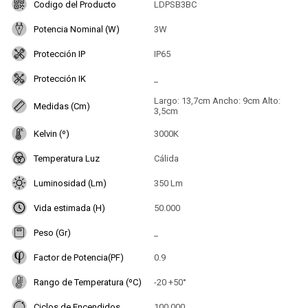
Codigo del Producto
LDPSB3BC
Potencia Nominal (W)
3W
Protección IP
IP65
Protección IK
_
Largo: 13,7cm Ancho: 9cm Alto:
Medidas (Cm)
3,5cm
Kelvin (º)
3000K
Temperatura Luz
Cálida
Luminosidad (Lm)
350 Lm
Vida estimada (H)
50.000
Peso (Gr)
_
Factor de Potencia(PF)
0.9
Rango de Temperatura (ºC)
-20 +50°
Ciclos de Encendidos
100.000