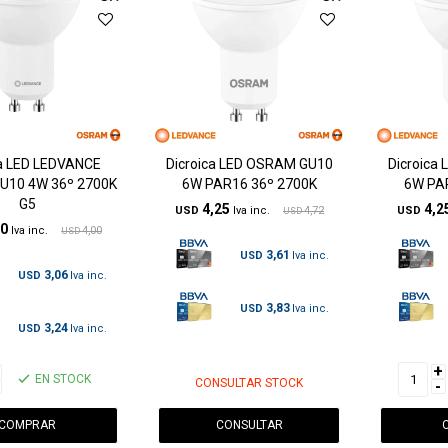
ca LED LEDVANCE
Dicroica LED OSRAM GU10
Dicroica
10 4W 36º 2700K
6W PAR16 36º 2700K
6W PA
G5
4,25
4,2
USD
4,72
USD
USD
60
4,00
USD
3,61
USD
3,06
USD
3,83
USD
3,24
USD
+
EN STOCK
CONSULTAR STOCK
-
CONSULTAR