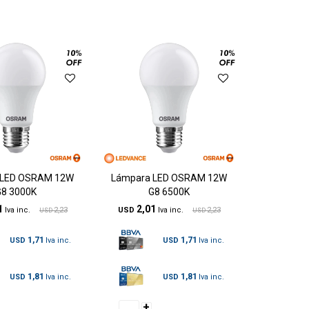
 LED OSRAM 12W
Lámpara LED OSRAM 12W
G8 3000K
G8 6500K
1
2,01
2,23
USD
2,23
USD
USD
1,71
1,71
USD
USD
1,81
1,81
USD
USD
+