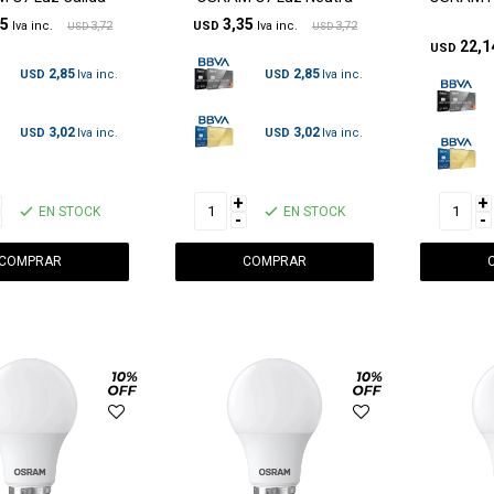
35
3,35
3,72
USD
3,72
USD
USD
22,1
USD
2,85
2,85
USD
USD
3,02
3,02
USD
USD
+
+
EN STOCK
EN STOCK
-
-