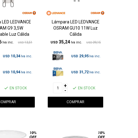
 LED LEDVANCE
Lámpara LED LEDVANCE
AM G9 3,5W
OSRAM GU10 11W Luz
able Luz Cálida
Cálida
6
35,24
13,51
USD
39,15
USD
USD
10,34
29,95
USD
USD
10,94
31,72
USD
USD
+
EN STOCK
EN STOCK
-