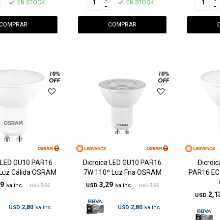
EN STOCK
EN STOCK
-
-
a LED GU10 PAR16
Dicroica LED GU10 PAR16
Dicroi
Luz Cálida OSRAM
7W 110º Luz Fria OSRAM
PAR16 ECO
29
3,29
3,66
USD
3,66
USD
USD
2,1
USD
2,80
2,80
USD
USD