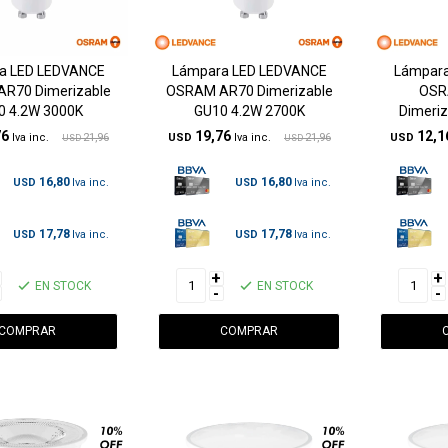
a LED LEDVANCE
Lámpara LED LEDVANCE
Lámpara
R70 Dimerizable
OSRAM AR70 Dimerizable
OSR
0 4.2W 3000K
GU10 4.2W 2700K
Dimeriz
76
19,76
12,1
21,96
USD
21,96
USD
USD
USD
16,80
16,80
USD
USD
17,78
17,78
USD
USD
+
+
EN STOCK
EN STOCK
-
-