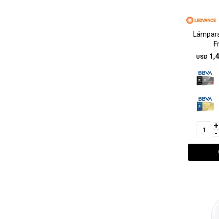
Lámpara
F
1,
USD
+
-