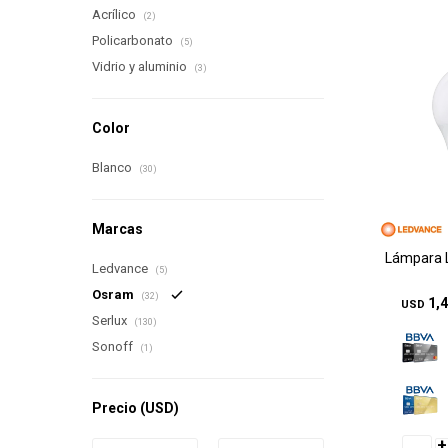
Acrílico
(2)
Policarbonato
(5)
Vidrio y aluminio
(3)
Color
Blanco
(30)
Marcas
Lámpara 
Ledvance
(5)
Osram
(32)
1,
USD
Serlux
(130)
Sonoff
(1)
Precio
(USD)
+