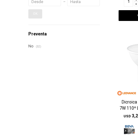
-
OK
Preventa
No
(32)
Dicroic
7W 110º 
3,
USD