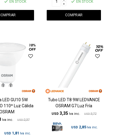
EN STOCK
EN STOCK
-
ca LED GU10 5W
Tubo LED T8 9W LEDVANCE
 110º Luz Cálida
OSRAM G7 Luz Fría
OSRAM
3,35
USD
3,72
USD
3
2,37
USD
2,85
USD
1,81
USD