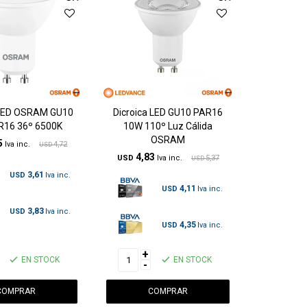
 LED OSRAM GU10
Dicroica LED GU10 PAR16
R16 36º 6500K
10W 110º Luz Cálida
OSRAM
5
4,72
USD
4,83
USD
5,37
USD
3,61
USD
4,11
USD
3,83
USD
4,35
USD
+
EN STOCK
EN STOCK
-