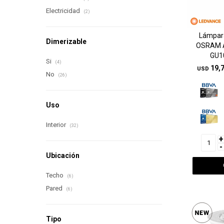
Electricidad
(2)
Lámpar
Dimerizable
OSRAM A
GU1
Si
(4)
19,
USD
No
(26)
Uso
Interior
(32)
+
-
Ubicación
Techo
(6)
Pared
(6)
Tipo