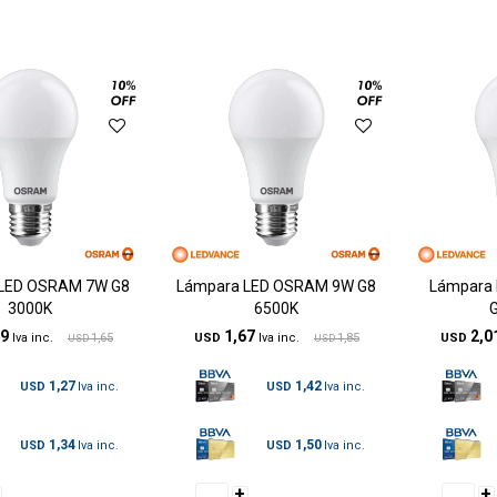
LED OSRAM 7W G8
Lámpara LED OSRAM 9W G8
Lámpara
3000K
6500K
49
1,67
2,0
1,65
USD
1,85
USD
USD
USD
1,27
1,42
USD
USD
1,34
1,50
USD
USD
+
+