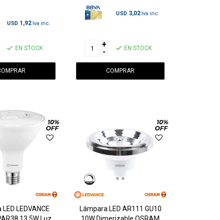
3,02
USD
1,92
USD
+
EN STOCK
EN STOCK
-
 LED LEDVANCE
Lámpara LED AR111 GU10
AR38 13.5W Luz
10W Dimerizable OSRAM