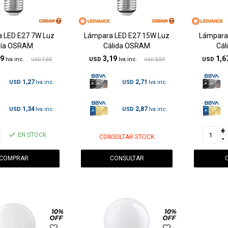
 LED E27 7W Luz
Lámpara LED E27 15W Luz
Lámpara
ría OSRAM
Cálida OSRAM
Cál
49
3,19
1,6
1,65
USD
3,54
USD
USD
USD
1,27
2,71
USD
USD
1,34
2,87
USD
USD
+
EN STOCK
CONSULTAR STOCK
-
CONSULTAR