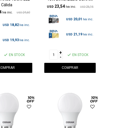
Cálida
23,54
USD
26,16
USD
4
24,60
USD
20,01
USD
18,82
USD
21,19
USD
19,93
USD
+
EN STOCK
EN STOCK
-