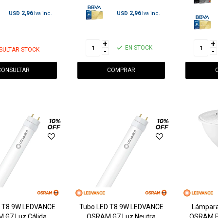
2,96
2,96
USD
USD
+
+
EN STOCK
SULTAR STOCK
-
-
CONSULTAR
D T8 9W LEDVANCE
Tubo LED T8 9W LEDVANCE
Lámpara
 G7 Luz Cálida
OSRAM G7 Luz Neutra
OSRAM P