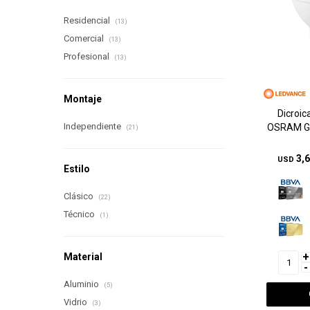
Residencial
(13)
Comercial
(13)
Profesional
(13)
Montaje
Dicroi
Independiente
OSRAM GU
(21)
3,
USD
Estilo
Clásico
(22)
Técnico
(1)
+
Material
-
Aluminio
(5)
Vidrio
(3)