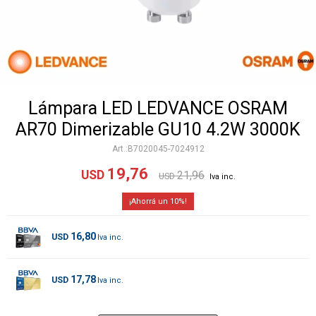
Lámpara LED LEDVANCE OSRAM
AR70 Dimerizable GU10 4.2W 3000K
B7020045-7024912
19,76
USD
21,96
USD
10
16,80
USD
17,78
USD