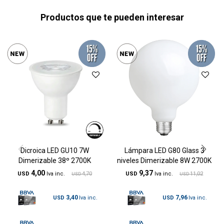
Productos que te pueden interesar
Dicroica LED GU10 7W
Lámpara LED G80 Glass 3
Dimerizable 38º 2700K
niveles Dimerizable 8W 2700K
4,00
9,37
USD
4,70
USD
11,02
USD
USD
3,40
7,96
USD
USD