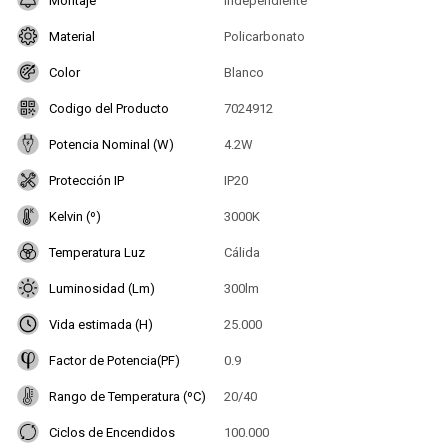
Montaje
Independiente
Material
Policarbonato
Color
Blanco
Codigo del Producto
7024912
Potencia Nominal (W)
4.2W
Protección IP
IP20
Kelvin (º)
3000K
Temperatura Luz
Cálida
Luminosidad (Lm)
300lm
Vida estimada (H)
25.000
Factor de Potencia(PF)
0.9
Rango de Temperatura (ºC)
20/40
Ciclos de Encendidos
100.000