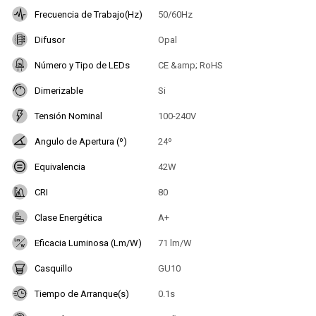
Frecuencia de Trabajo(Hz)
50/60Hz
Difusor
Opal
Número y Tipo de LEDs
CE &amp; RoHS
Dimerizable
Si
Tensión Nominal
100-240V
Angulo de Apertura (º)
24º
Equivalencia
42W
CRI
80
Clase Energética
A+
Eficacia Luminosa (Lm/W)
71 lm/W
Casquillo
GU10
Tiempo de Arranque(s)
0.1s