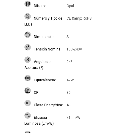
Difusor
Opal
Número y Tipo de
CE &amp; RoHS
LEDs
Dimerizable
Si
Tensión Nominal
100-240V
Angulo de
24º
Apertura (º)
Equivalencia
42W
CRI
80
Clase Energética
A+
Eficacia
71 lm/W
Luminosa (Lm/W)