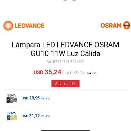
Lámpara LED LEDVANCE OSRAM
GU10 11W Luz Cálida
B7024921-7024921
35,24
USD
39,15
USD
9
29,95
USD
31,72
USD