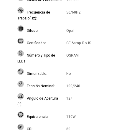
Ciclos de Encendidos
100.000
Frecuencia de
50/60HZ
Trabajo(Hz)
Difusor
Opal
Certificados
CE &amp; RoHS
Número y Tipo de
OSRAM
LEDs
Dimerizable
No
Tensión Nominal
100/240
Angulo de Apertura
12º
(º)
Equivalencia
110W
CRI
80