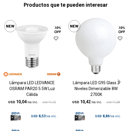
Productos que te pueden interesar
Lámpara LED LEDVANCE
Lámpara LED G95 Glass 3
OSRAM PAR20 5.5W Luz
Niveles Dimerizable 8W
Cálida
2700K
10,04
10,42
USD
11,15
USD
11,58
USD
USD
8,53
8,86
USD
USD