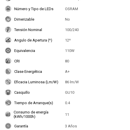
Número y Tipo de LEDs
OSRAM
Dimerizable
No
Tensión Nominal
100/240
Angulo de Apertura (º)
12º
Equivalencia
110W
CRI
80
Clase Energética
A+
Eficacia Luminosa (Lm/W)
86 lm/W
Casquillo
GU10
Tiempo de Arranque(s)
0.4
Consumo de energía
11
(kWh/1000h)
Garantía
3 Años