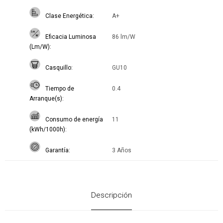
Clase Energética
A+
Eficacia Luminosa
86 lm/W
(Lm/W)
Casquillo
GU10
Tiempo de
0.4
Arranque(s)
Consumo de energía
11
(kWh/1000h)
Garantía
3 Años
Descripción