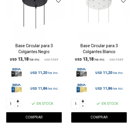
Base Circular para 3
Base Circular para 3
Colgantes Negro
Colgantes Blanco
13,18
13,18
USD
14,64
USD
14,64
USD
USD
11,20
11,20
USD
USD
11,86
11,86
USD
USD
+
+
EN STOCK
EN STOCK
-
-