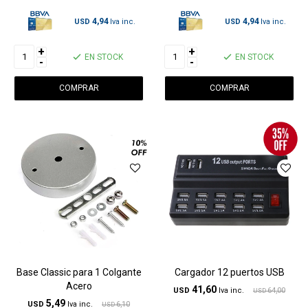
4,94
4,94
USD
USD
+
+
EN STOCK
EN STOCK
-
-
Base Classic para 1 Colgante
Cargador 12 puertos USB
Acero
41,60
USD
64,00
USD
5,49
USD
6,10
USD