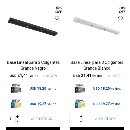
Base Lineal para 3 Colgantes
Base Lineal para 3 Colgantes
Grande Negro
Grande Blanco
21,41
21,41
USD
23,79
USD
23,79
USD
USD
18,20
18,20
USD
USD
19,27
19,27
USD
USD
+
+
EN STOCK
EN STOCK
-
-