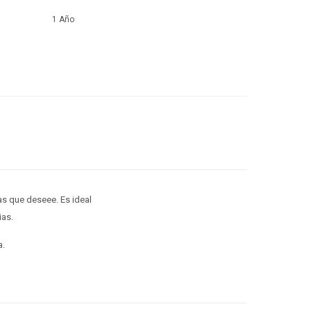
1 Año
as que deseee. Es ideal
ias.
a.