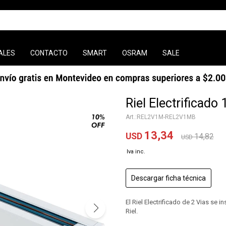
ALES
CONTACTO
SMART
OSRAM
SALE
Riel Electrificado
REL2V1M-REL2V1MB
13,34
USD
14,82
USD
Descargar ficha técnica
El Riel Electrificado de 2 Vias se 
Riel.