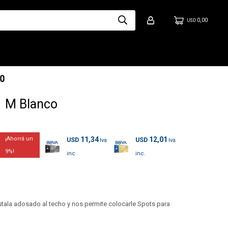
0,00
USD
 1 M Blanco
11,34
12,01
USD
USD
9
instala adosado al techo y nos permite colocarle Spots para