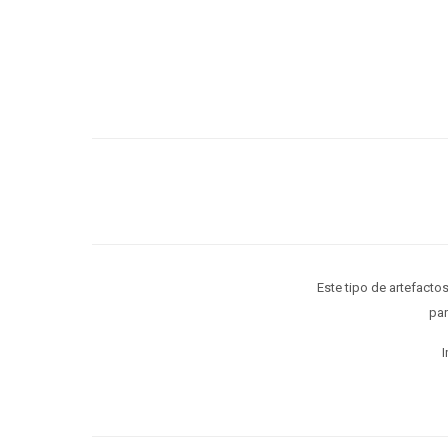
Este tipo de artefacto
par
I