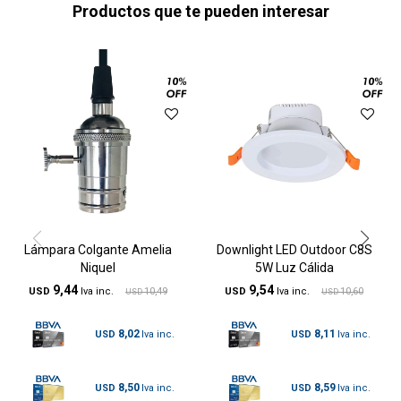
Productos que te pueden interesar
Lámpara Colgante Amelia
Downlight LED Outdoor C8S
Niquel
5W Luz Cálida
9,44
9,54
USD
10,49
USD
10,60
USD
USD
8,02
8,11
USD
USD
8,50
8,59
USD
USD