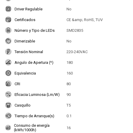
Driver Regulable
No
Certificados
CE &amp; RoHS, TUV
Número y Tipo de LEDs
SMD2835
Dimerizable
No
Tensión Nominal
220-240VAC
Angulo de Apertura (º)
180
Equivalencia
160
CRI
80
Eficacia Luminosa (Lm/W)
90
Casquillo
T5
Tiempo de Arranque(s)
0.1
Consumo de energía
16
(kWh/1000h)