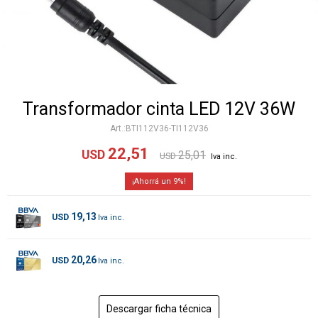
Transformador cinta LED 12V 36W
BTI112V36-TI112V36
22,51
USD
25,01
USD
9
19,13
USD
20,26
USD
Descargar ficha técnica