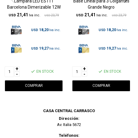
Lámpara LED ES111
Base Lineal para 3 Colgantes
Barcelona Dimerizable 12W
Grande Negro
21,41
21,41
USD
23,79
USD
23,79
USD
USD
18,20
18,20
USD
USD
19,27
19,27
USD
USD
+
+
EN STOCK
EN STOCK
-
-
CASA CENTRAL CARRASCO
Dirección:
Av. Italia 5672
Teléfonos: