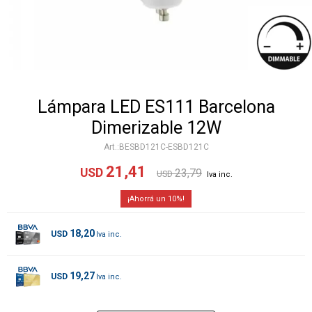
Lámpara LED ES111 Barcelona
Dimerizable 12W
BESBD121C-ESBD121C
21,41
USD
23,79
USD
10
18,20
USD
19,27
USD