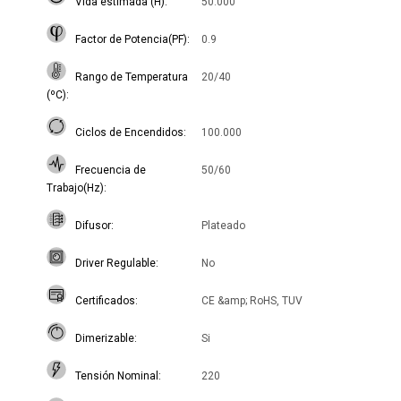
Vida estimada (H)
50.000
Factor de Potencia(PF)
0.9
Rango de Temperatura
20/40
(ºC)
Ciclos de Encendidos
100.000
Frecuencia de
50/60
Trabajo(Hz)
Difusor
Plateado
Driver Regulable
No
Certificados
CE &amp; RoHS, TUV
Dimerizable
Si
Tensión Nominal
220