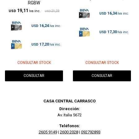
RGBW
19,11
USD
21,23
USD
16,34
USD
16,24
USD
17,30
USD
17,20
USD
CONSULTAR STOCK
CONSULTAR STOCK
CONSULTAR
CONSULTAR
CASA CENTRAL CARRASCO
Dirección:
Av. Italia 5672
Teléfonos:
2605 9149
|
2600 2028
|
092792893