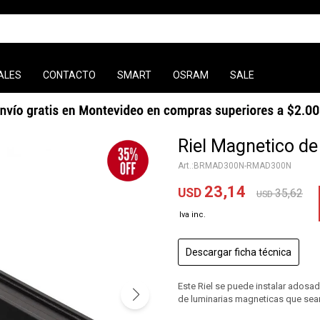
ALES
CONTACTO
SMART
OSRAM
SALE
Riel Magnetico d
BRMAD300N-RMAD300N
23,14
USD
35,62
USD
Descargar ficha técnica
Este Riel se puede instalar adosad
de luminarias magneticas que sea