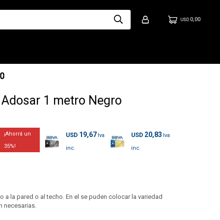
0,00
USD
e Adosar 1 metro Negro
19,67
20,83
USD
USD
35
o a la pared o al techo. En el se puden colocar la variedad
n necesarias.