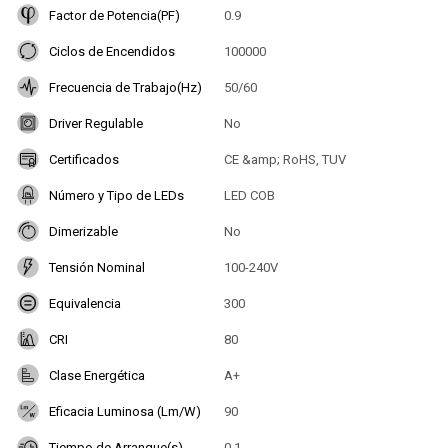
Factor de Potencia(PF)
0.9
Ciclos de Encendidos
100000
Frecuencia de Trabajo(Hz)
50/60
Driver Regulable
No
Certificados
CE &amp; RoHS, TUV
Número y Tipo de LEDs
LED COB
Dimerizable
No
Tensión Nominal
100-240V
Equivalencia
300
CRI
80
Clase Energética
A+
Eficacia Luminosa (Lm/W)
90
Tiempo de Arranque(s)
0.1