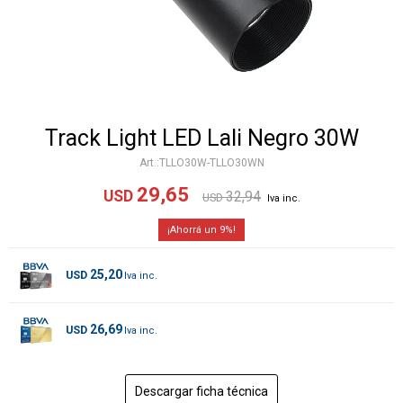
Track Light LED Lali Negro 30W
TLLO30W-TLLO30WN
29,65
USD
32,94
USD
9
25,20
USD
26,69
USD
Descargar ficha técnica