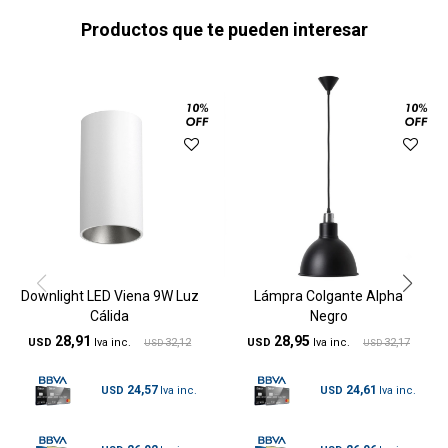
Productos que te pueden interesar
Downlight LED Viena 9W Luz
Lámpra Colgante Alpha
Cálida
Negro
28,91
28,95
USD
32,12
USD
32,17
USD
USD
24,57
24,61
USD
USD