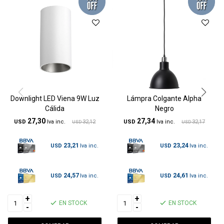
Downlight LED Viena 9W Luz
Lámpra Colgante Alpha
Cálida
Negro
27,30
27,34
USD
32,12
USD
32,17
USD
USD
23,21
23,24
USD
USD
24,57
24,61
USD
USD
+
+
EN STOCK
EN STOCK
-
-