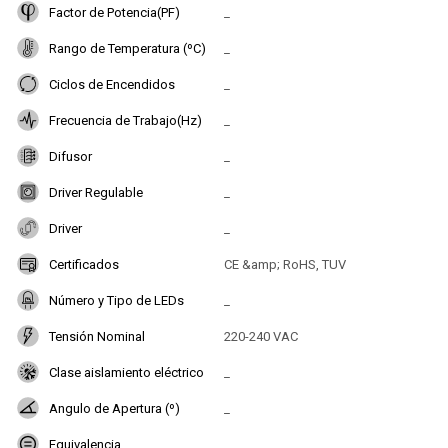
Factor de Potencia(PF)
_
Rango de Temperatura (ºC)
_
Ciclos de Encendidos
_
Frecuencia de Trabajo(Hz)
_
Difusor
_
Driver Regulable
_
Driver
_
Certificados
CE &amp; RoHS, TUV
Número y Tipo de LEDs
_
Tensión Nominal
220-240 VAC
Clase aislamiento eléctrico
_
Angulo de Apertura (º)
_
Equivalencia
_