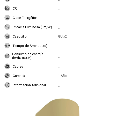
CRI
_
Clase Energética
_
Eficacia Luminosa (Lm/W)
_
Casquillo
GU x2
Tiempo de Arranque(s)
_
Consumo de energía
_
(kWh/1000h)
Cables
_
Garantía
1 Año
Informacion Adicional
_