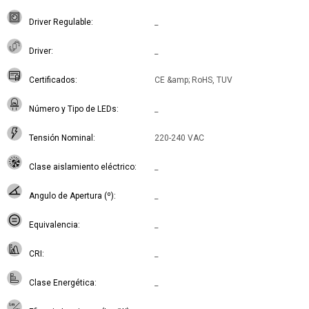
Driver Regulable
_
Driver
_
Certificados
CE &amp; RoHS, TUV
Número y Tipo de LEDs
_
Tensión Nominal
220-240 VAC
Clase aislamiento eléctrico
_
Angulo de Apertura (º)
_
Equivalencia
_
CRI
_
Clase Energética
_