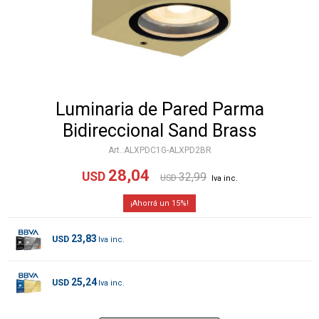
Luminaria de Pared Parma
Bidireccional Sand Brass
ALXPDC1G-ALXPD2BR
28,04
USD
32,99
USD
15
23,83
USD
25,24
USD