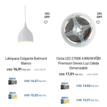
Lámpara Colgante Belmont
Cinta LED 2700K 4.8W/M IP20
Blanco
Premium Series Luz Cálida
Dimerizable
16,91
USD
18,79
USD
17,01
USD
18,90
USD
14,37
USD
14,46
USD
15,22
USD
15,31
USD