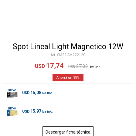
Spot Lineal Light Magnetico 12W
SM22-SM22212C
17,74
USD
27,33
USD
35
15,08
USD
15,97
USD
Descargar ficha técnica