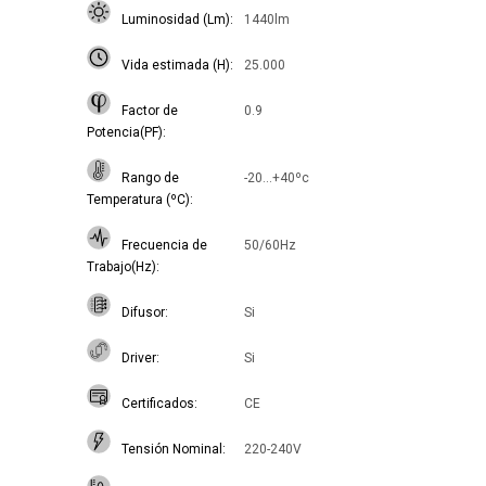
Luminosidad (Lm)
1440lm
Vida estimada (H)
25.000
Factor de
0.9
Potencia(PF)
Rango de
-20...+40ºc
Temperatura (ºC)
Frecuencia de
50/60Hz
Trabajo(Hz)
Difusor
Si
Driver
Si
Certificados
CE
Tensión Nominal
220-240V