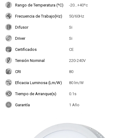
Rango de Temperatura (ºC)
-20...+40ºc
Frecuencia de Trabajo(Hz)
50/60Hz
Difusor
Si
Driver
Si
Certificados
CE
Tensión Nominal
220-240V
CRI
80
Eficacia Luminosa (Lm/W)
80 lm/W
Tiempo de Arranque(s)
0.1s
Garantía
1 Año