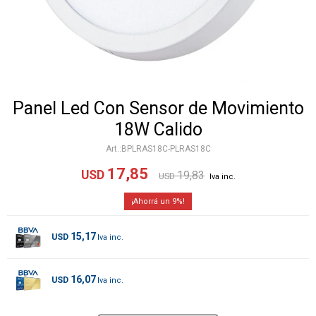
Panel Led Con Sensor de Movimiento
18W Calido
BPLRAS18C-PLRAS18C
17,85
USD
19,83
USD
9
15,17
USD
16,07
USD