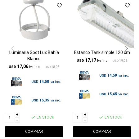
Luminaria Spot Lux Bahía
Estanco Tank simple 120 cm
Blanco
17,17
USD
19,08
USD
17,06
USD
18,96
USD
14,59
USD
14,50
USD
15,45
USD
15,35
USD
+
+
EN STOCK
EN STOCK
-
-