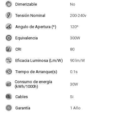
Dimerizable
No
Tensión Nominal
200-240v
Angulo de Apertura (º)
120º
Equivalencia
300W
CRI
80
Eficacia Luminosa (Lm/W)
90 lm/W
Tiempo de Arranque(s)
0.1s
Consumo de energía
30W
(kWh/1000h)
Cables
Si
Garantía
1 Año