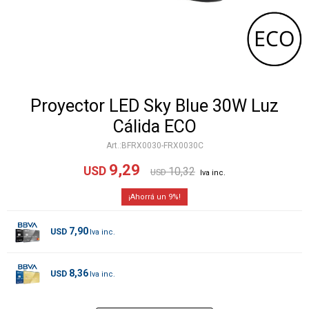
Proyector LED Sky Blue 30W Luz
Cálida ECO
BFRX0030-FRX0030C
9,29
USD
10,32
USD
9
7,90
USD
8,36
USD