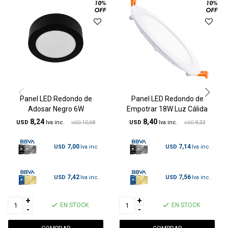
Panel LED Redondo de
Panel LED Redondo de
Adosar Negro 6W
Empotrar 18W Luz Cálida
8,24
8,40
USD
10,68
USD
9,33
USD
USD
7,00
7,14
USD
USD
7,42
7,56
USD
USD
+
+
EN STOCK
EN STOCK
-
-