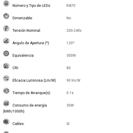
Número y Tipo de LEDs
RA70
Dimerizable
No
Tensión Nominal
200-240v
Angulo de Apertura (º)
120º
Equivalencia
300W
CRI
80
Eficacia Luminosa (Lm/W)
90 lm/W
Tiempo de Arranque(s)
0.1s
Consumo de energía
30W
(kWh/1000h)
Cables
Si