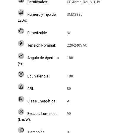
Certificados
CE &amp; RoHS, TUV
Número y Tipo de
SMD2835
LEDs
Dimerizable
No
Tensión Nominal
220-240VAC
Angulo de Apertura
180
(º)
Equivalencia
180
CRI
80
Clase Energética
A+
Eficacia Luminosa
90
(Lm/W)
Tiempo de
0.1