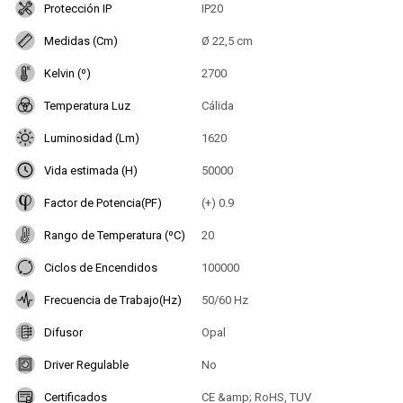
Protección IP
IP20
Medidas (Cm)
Ø 22,5 cm
Kelvin (º)
2700
Temperatura Luz
Cálida
Luminosidad (Lm)
1620
Vida estimada (H)
50000
Factor de Potencia(PF)
(+) 0.9
Rango de Temperatura (ºC)
20
Ciclos de Encendidos
100000
Frecuencia de Trabajo(Hz)
50/60 Hz
Difusor
Opal
Driver Regulable
No
Certificados
CE &amp; RoHS, TUV