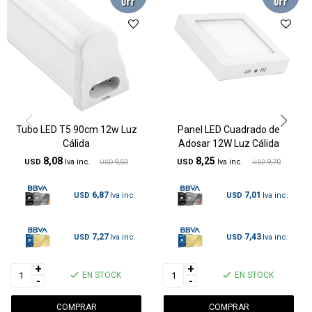
Tubo LED T5 90cm 12w Luz
Panel LED Cuadrado de
Cálida
Adosar 12W Luz Cálida
8,08
8,25
USD
9,50
USD
9,70
USD
USD
6,87
7,01
USD
USD
7,27
7,43
USD
USD
+
+
EN STOCK
EN STOCK
-
-