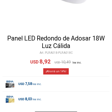
Panel LED Redondo de Adosar 18W
Luz Cálida
PLRA018-PLRA018C
8,92
USD
10,49
USD
14
7,58
USD
8,03
USD