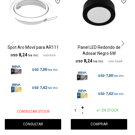
Spot Aro Movil para AR111
Panel LED Redondo de
Adosar Negro 6W
8,24
USD
9,15
USD
8,24
USD
10,68
USD
7,00
USD
7,00
USD
7,42
USD
7,42
USD
+
EN STOCK
CONSULTAR STOCK
-
CONSULTAR