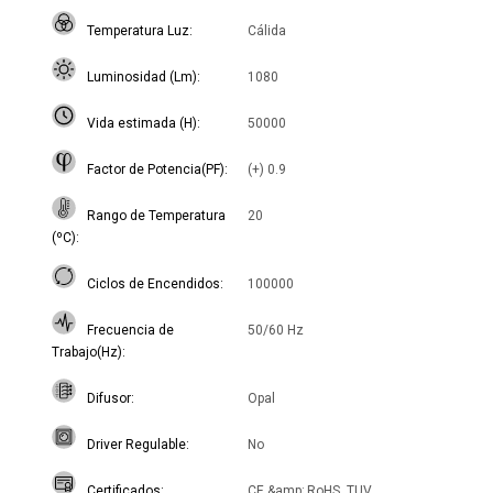
Temperatura Luz
Cálida
Luminosidad (Lm)
1080
Vida estimada (H)
50000
Factor de Potencia(PF)
(+) 0.9
Rango de Temperatura
20
(ºC)
Ciclos de Encendidos
100000
Frecuencia de
50/60 Hz
Trabajo(Hz)
Difusor
Opal
Driver Regulable
No
Certificados
CE &amp; RoHS, TUV