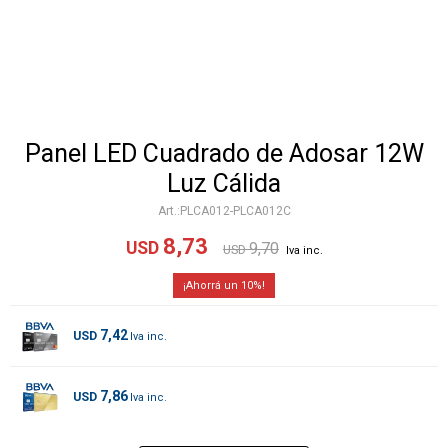
Panel LED Cuadrado de Adosar 12W
Luz Cálida
PLCA012-PLCA012C
8,73
USD
9,70
USD
10
7,42
USD
7,86
USD