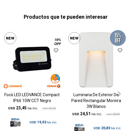
Productos que te pueden interesar
Foco LED LEDVANCE Compact
Luminaria De Exterior De
IP66 10W CCT Negro
Pared Rectangular Moreira
3W Blanco
23,45
USD
26,06
USD
24,51
USD
28,83
USD
19,93
USD
20,83
USD