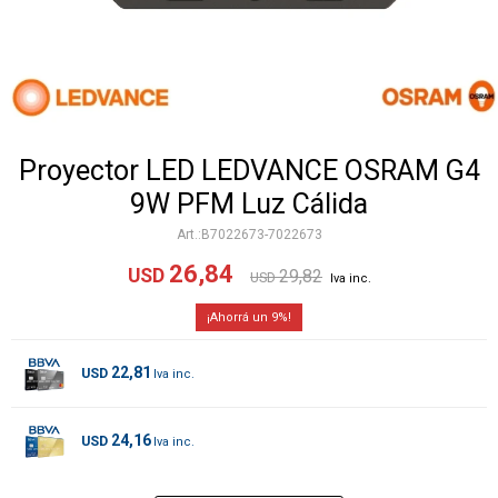
Proyector LED LEDVANCE OSRAM G4
9W PFM Luz Cálida
B7022673-7022673
26,84
USD
29,82
USD
9
22,81
USD
24,16
USD