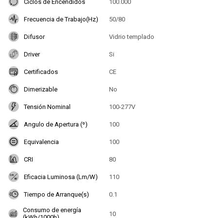
Ciclos de Encendidos
100.000
Frecuencia de Trabajo(Hz)
50/80
Difusor
Vidrio templado
Driver
Si
Certificados
CE
Dimerizable
No
Tensión Nominal
100-277V
Angulo de Apertura (º)
100
Equivalencia
100
CRI
80
Eficacia Luminosa (Lm/W)
110
Tiempo de Arranque(s)
0.1
Consumo de energía
10
(kWh/1000h)