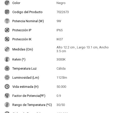
Color
Negro
Codigo del Producto
7022673
Potencia Nominal (W)
9W
Protección IP
IP65
Protección IK
IK07
Alto 12.2 cm , Largo 13.1 cm, Ancho
Medidas (Cm)
3.5 cm
Kelvin (º)
3000K
Temperatura Luz
Cálida
Luminosidad (Lm)
1125lm
Vida estimada (H)
50.000
Factor de Potencia(PF)
0.9
Rango de Temperatura (ºC)
30/50