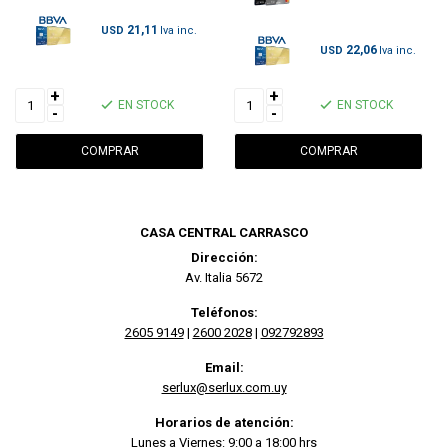
21,11
USD
22,06
USD
+
+
EN STOCK
EN STOCK
-
-
CASA CENTRAL CARRASCO
Dirección:
Av. Italia 5672
Teléfonos:
2605 9149
|
2600 2028
|
092792893
Email:
serlux@serlux.com.uy
Horarios de atención:
Lunes a Viernes: 9:00 a 18:00 hrs