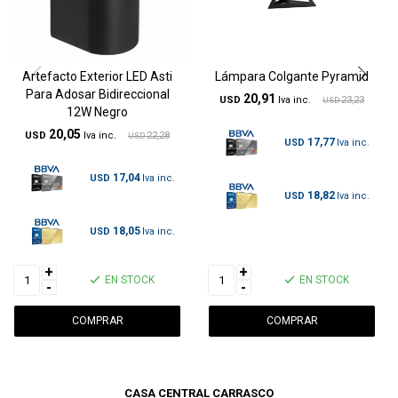
Artefacto Exterior LED Asti
Lámpara Colgante Pyramid
Para Adosar Bidireccional
20,91
USD
23,23
USD
12W Negro
20,05
USD
22,28
USD
17,77
USD
17,04
USD
18,82
USD
18,05
USD
+
+
EN STOCK
EN STOCK
-
-
CASA CENTRAL CARRASCO