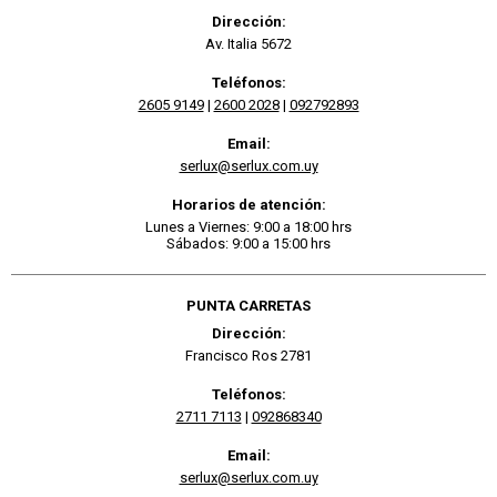
Dirección:
Av. Italia 5672
Teléfonos:
2605 9149
|
2600 2028
|
092792893
Email:
serlux@serlux.com.uy
Horarios de atención:
Lunes a Viernes: 9:00 a 18:00 hrs
Sábados: 9:00 a 15:00 hrs
PUNTA CARRETAS
Dirección:
Francisco Ros 2781
Teléfonos:
2711 7113
|
092868340
Email:
serlux@serlux.com.uy