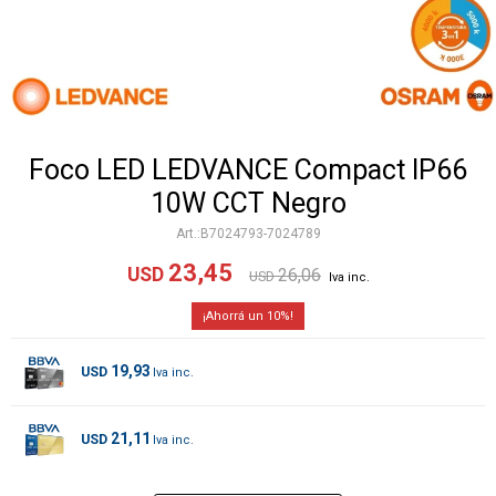
Foco LED LEDVANCE Compact IP66
10W CCT Negro
B7024793-7024789
23,45
USD
26,06
USD
10
19,93
USD
21,11
USD