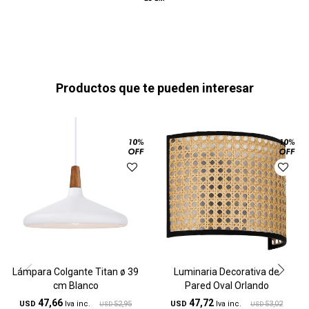
Productos que te pueden interesar
Lámpara Colgante Titan ø 39
Luminaria Decorativa de
cm Blanco
Pared Oval Orlando
47,66
47,72
USD
52,95
USD
53,02
USD
USD