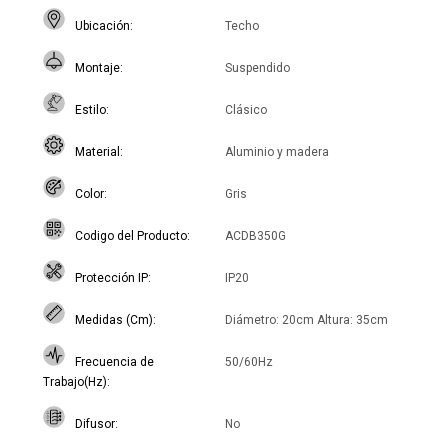
Ubicación
Techo
Montaje
Suspendido
Estilo
Clásico
Material
Aluminio y madera
Color
Gris
Codigo del Producto
ACDB350G
Protección IP
IP20
Medidas (Cm)
Diámetro: 20cm Altura: 35cm
Frecuencia de
50/60Hz
Trabajo(Hz)
Difusor
No