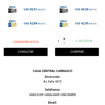
40,51
40,56
USD
USD
42,89
42,95
USD
USD
+
EN STOCK
CONSULTAR STOCK
-
CONSULTAR
CASA CENTRAL CARRASCO
Dirección:
Av. Italia 5672
Teléfonos:
2605 9149
|
2600 2028
|
092792893
Email: