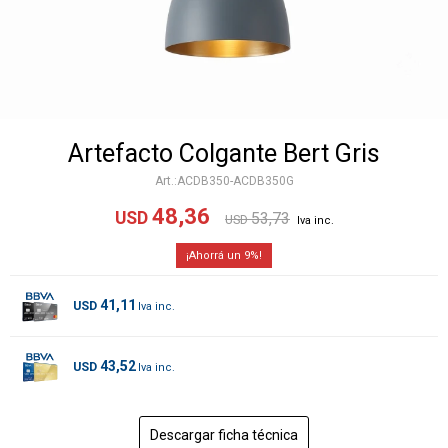
Artefacto Colgante Bert Gris
ACDB350-ACDB350G
48,36
USD
53,73
USD
9
41,11
USD
43,52
USD
Descargar ficha técnica