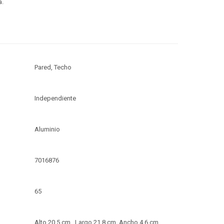
a.
Pared, Techo
Independiente
Aluminio
7016876
65
Alto 20.5 cm , Largo 21.8 cm, Ancho 4.6 cm