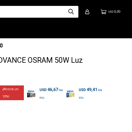
0,00
USD
LEDVANCE OSRAM 50W Luz
46,67
49,41
USD
USD
10