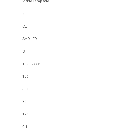
Vidrio Templado
si
CE
SMD LED
Si
100 - 277V
100
500
80
120
0.1