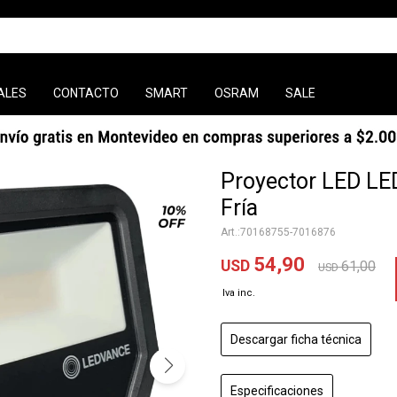
ALES
CONTACTO
SMART
OSRAM
SALE
Proyector LED 
Fría
70168755-7016876
54,90
USD
61,00
USD
Descargar ficha técnica
Especificaciones