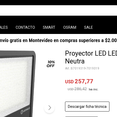
ALES
CONTACTO
SMART
OSRAM
SALE
Proyector LED 
Neutra
B7019319-7019319
257,77
USD
286,42
USD
Descargar ficha técnica