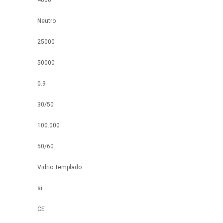
4000
Neutro
25000
50000
0.9
30/50
100.000
50/60
Vidrio Templado
si
CE