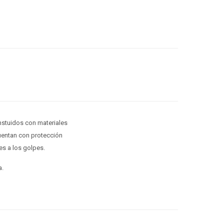
stuidos con materiales
Cuentan con protección
es a los golpes.
a.