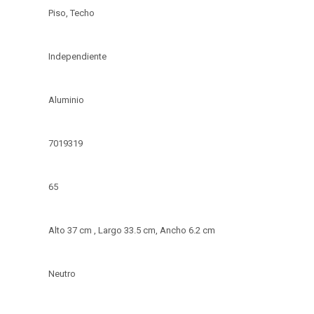
Piso, Techo
Independiente
Aluminio
7019319
65
Alto 37 cm , Largo 33.5 cm, Ancho 6.2 cm
Neutro