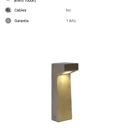
(kWh/1000h)
Cables
No
Garantía
1 Año