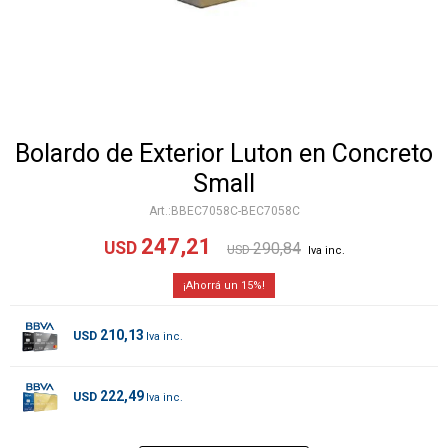
Bolardo de Exterior Luton en Concreto
Small
BBEC7058C-BEC7058C
247,21
USD
290,84
USD
15
210,13
USD
222,49
USD