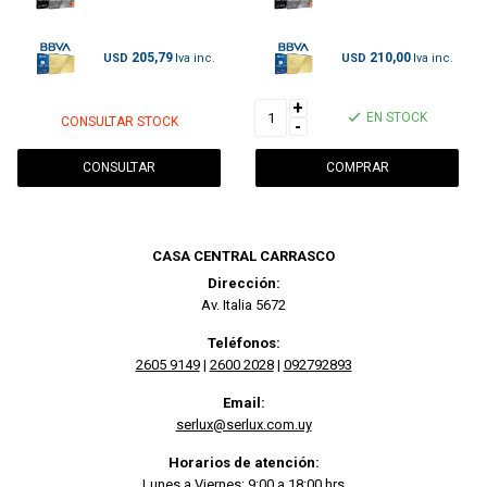
205,79
210,00
USD
USD
+
EN STOCK
CONSULTAR STOCK
-
CONSULTAR
CASA CENTRAL CARRASCO
Dirección:
Av. Italia 5672
Teléfonos:
2605 9149
|
2600 2028
|
092792893
Email:
serlux@serlux.com.uy
Horarios de atención:
Lunes a Viernes: 9:00 a 18:00 hrs