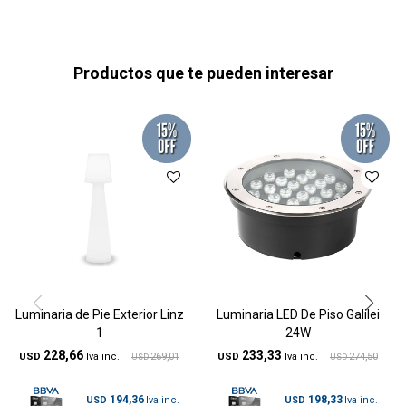
Productos que te pueden interesar
Luminaria de Pie Exterior Linz
Luminaria LED De Piso Galilei
1
24W
228,66
233,33
USD
269,01
USD
274,50
USD
USD
194,36
198,33
USD
USD