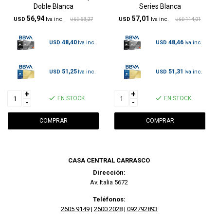
Doble Blanca
Series Blanca
56,94
57,01
USD
63,27
USD
114,01
USD
USD
48,40
48,46
USD
USD
51,25
51,31
USD
USD
+
+
EN STOCK
EN STOCK
-
-
CASA CENTRAL CARRASCO
Dirección:
Av. Italia 5672
Teléfonos:
2605 9149
|
2600 2028
|
092792893