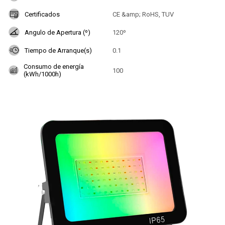
Certificados
CE &amp; RoHS, TUV
Angulo de Apertura (º)
120º
Tiempo de Arranque(s)
0.1
Consumo de energía
100
(kWh/1000h)