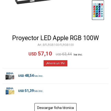
Proyector LED Apple RGB 100W
BFLRGB100-FLRGB100
57,10
USD
63,44
USD
9
48,54
USD
51,39
USD
Descargar ficha técnica