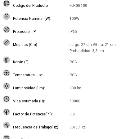
Codigo del Producto
FLRGB100
Potencia Nominal (W)
100W
Protección IP
IP65
Medidas (Cm)
Largo: 27 cm Altura: 21 cm
Profundidad: 3,3 cm
Kelvin (º)
RGB
Temperatura Luz
RGB
Luminosidad (Lm)
900 lm
Vida estimada (H)
50000
Factor de Potencia(PF)
0.9
Frecuencia de Trabajo(Hz)
50/60 Hz