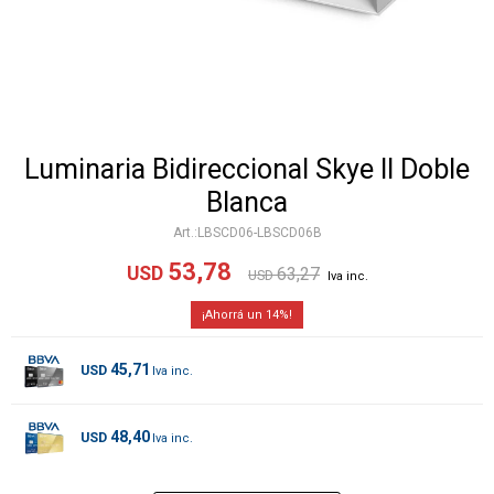
Luminaria Bidireccional Skye II Doble
Blanca
LBSCD06-LBSCD06B
53,78
USD
63,27
USD
14
45,71
USD
48,40
USD