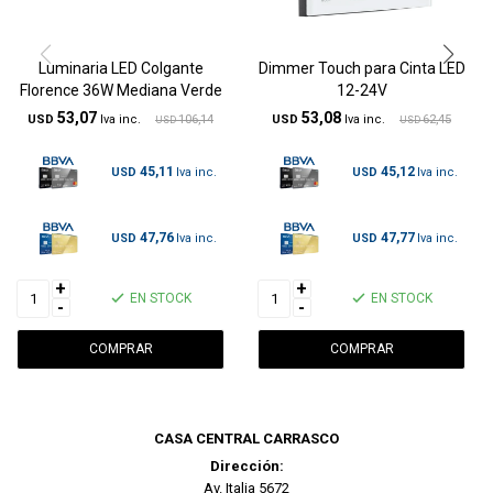
Luminaria LED Colgante
Dimmer Touch para Cinta LED
Florence 36W Mediana Verde
12-24V
53,07
53,08
USD
106,14
USD
62,45
USD
USD
45,11
45,12
USD
USD
47,76
47,77
USD
USD
+
+
EN STOCK
EN STOCK
-
-
CASA CENTRAL CARRASCO
Dirección:
Av. Italia 5672