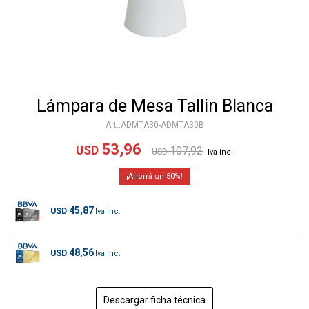
Lámpara de Mesa Tallin Blanca
ADMTA30-ADMTA30B
53,96
USD
107,92
USD
50
45,87
USD
48,56
USD
Descargar ficha técnica