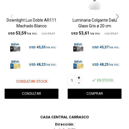
Downlight Lux Doble AR111
Luminaria Colgante Dalu
Machado Blanco
Glass Gris ø 20 cm
53,59
53,61
USD
59,54
USD
59,57
USD
USD
45,55
45,57
USD
USD
48,23
48,25
USD
USD
+
EN STOCK
CONSULTAR STOCK
-
CONSULTAR
CASA CENTRAL CARRASCO
Dirección: