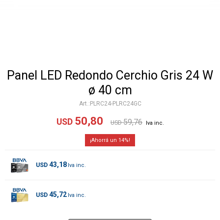
Panel LED Redondo Cerchio Gris 24 W
ø 40 cm
PLRC24-PLRC24GC
50,80
USD
59,76
USD
14
43,18
USD
45,72
USD