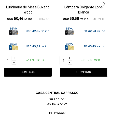
Luminaria de Mesa Bukano
Lámpara Colgante Lope
Wood
Blanca
50,46
50,50
USD
59,37
USD
59,41
USD
USD
42,89
42,93
USD
USD
45,41
45,45
USD
USD
+
+
EN STOCK
EN STOCK
-
-
CASA CENTRAL CARRASCO
Dirección:
Av. Italia 5672
Teléfonos: