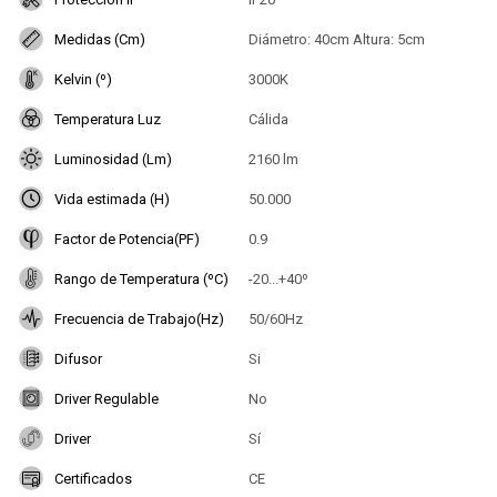
Medidas (Cm)
Diámetro: 40cm Altura: 5cm
Kelvin (º)
3000K
Temperatura Luz
Cálida
Luminosidad (Lm)
2160 lm
Vida estimada (H)
50.000
Factor de Potencia(PF)
0.9
Rango de Temperatura (ºC)
-20...+40º
Frecuencia de Trabajo(Hz)
50/60Hz
Difusor
Si
Driver Regulable
No
Driver
Sí
Certificados
CE