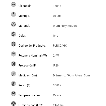
Ubicación
Techo
Montaje
Adosar
Material
Aluminio y madera
Color
Gris
Codigo del Producto
PLRC24GC
Potencia Nominal (W)
24W
Protección IP
IP20
Medidas (Cm)
Diámetro: 40cm Altura: 5cm
Kelvin (º)
3000K
Temperatura Luz
Cálida
Luminosidad (Lm)
2160 lm