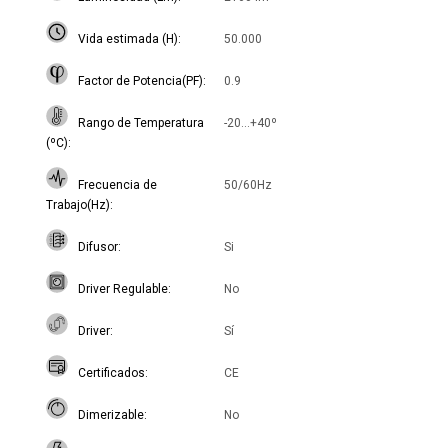
Vida estimada (H)
50.000
Factor de Potencia(PF)
0.9
Rango de Temperatura
-20...+40º
(ºC)
Frecuencia de
50/60Hz
Trabajo(Hz)
Difusor
Si
Driver Regulable
No
Driver
Sí
Certificados
CE
Dimerizable
No