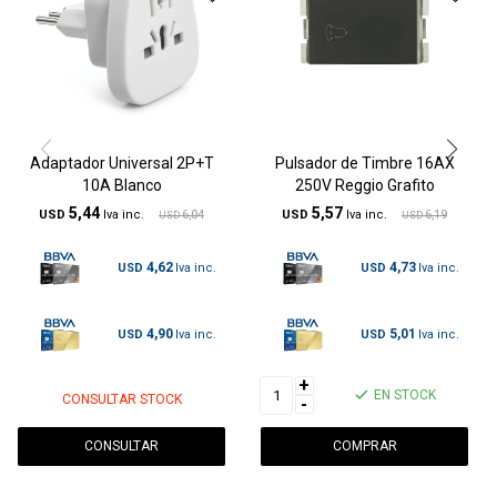
Adaptador Universal 2P+T
Pulsador de Timbre 16AX
10A Blanco
250V Reggio Grafito
5,44
5,57
USD
6,04
USD
6,19
USD
USD
4,62
4,73
USD
USD
4,90
5,01
USD
USD
+
EN STOCK
CONSULTAR STOCK
-
CONSULTAR