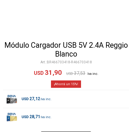
Módulo Cargador USB 5V 2.4A Reggio
Blanco
BR466703418-R466703418
31,90
USD
37,53
USD
15
27,12
USD
28,71
USD