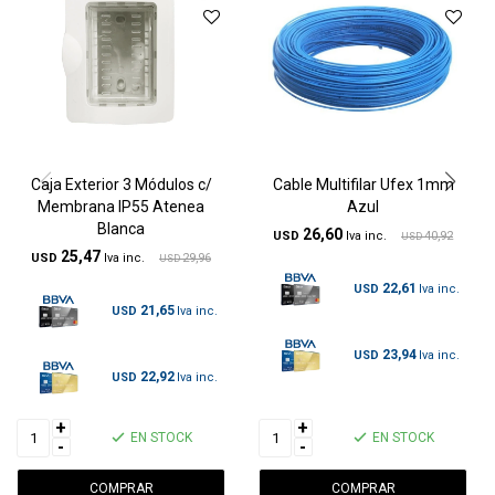
Caja Exterior 3 Módulos c/
Cable Multifilar Ufex 1mm
Membrana IP55 Atenea
Azul
Blanca
26,60
USD
40,92
USD
25,47
USD
29,96
USD
22,61
USD
21,65
USD
23,94
USD
22,92
USD
+
+
EN STOCK
EN STOCK
-
-