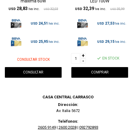
maxima 60W
LED 100W
28,83
32,39
USD
32,03
USD
35,99
USD
USD
24,51
27,53
USD
USD
25,95
29,15
USD
USD
+
EN STOCK
CONSULTAR STOCK
-
CONSULTAR
CASA CENTRAL CARRASCO
Dirección:
Av. Italia 5672
Teléfonos:
2605 9149
|
2600 2028
|
092792893