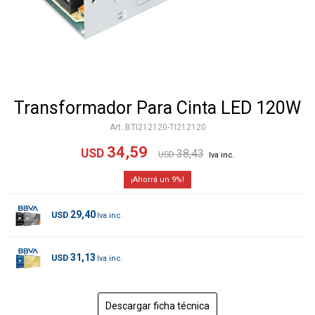
Transformador Para Cinta LED 120W
BTI212120-TI212120
34,59
USD
38,43
USD
9
29,40
USD
31,13
USD
Descargar ficha técnica