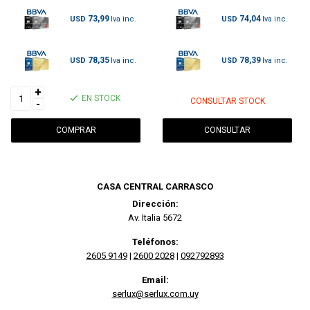
73,99
74,04
USD
USD
78,35
78,39
USD
USD
+
EN STOCK
CONSULTAR STOCK
-
CONSULTAR
CASA CENTRAL CARRASCO
Dirección:
Av. Italia 5672
Teléfonos:
2605 9149
|
2600 2028
|
092792893
Email:
serlux@serlux.com.uy