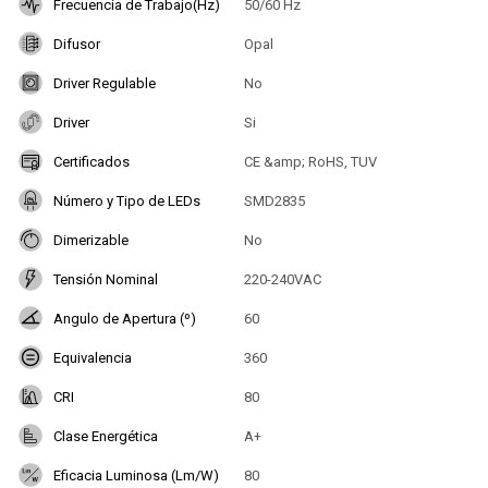
Frecuencia de Trabajo(Hz)
50/60 Hz
Difusor
Opal
Driver Regulable
No
Driver
Si
Certificados
CE &amp; RoHS, TUV
Número y Tipo de LEDs
SMD2835
Dimerizable
No
Tensión Nominal
220-240VAC
Angulo de Apertura (º)
60
Equivalencia
360
CRI
80
Clase Energética
A+
Eficacia Luminosa (Lm/W)
80