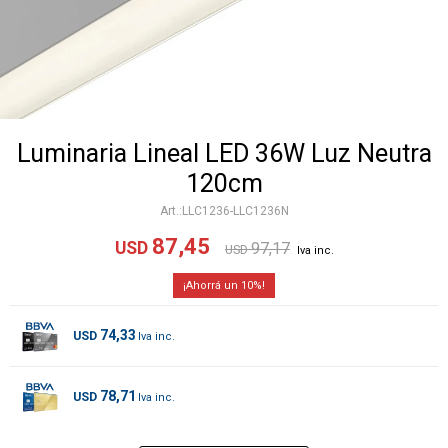
Luminaria Lineal LED 36W Luz Neutra
120cm
LLC1236-LLC1236N
87,45
USD
97,17
USD
10
74,33
USD
78,71
USD