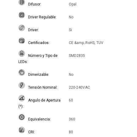
Difusor
Opal
Driver Regulable
No
Driver
Si
Certificados
CE &amp; RoHS, TUV
Número y Tipo de
SMD2835
LEDs
Dimerizable
No
Tensión Nominal
220-240VAC
Angulo de Apertura
60
(º)
Equivalencia
360
CRI
80