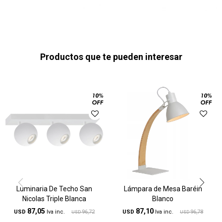
Productos que te pueden interesar
Luminaria De Techo San
Lámpara de Mesa Baréin
Nicolas Triple Blanca
Blanco
87,05
87,10
USD
96,72
USD
96,78
USD
USD