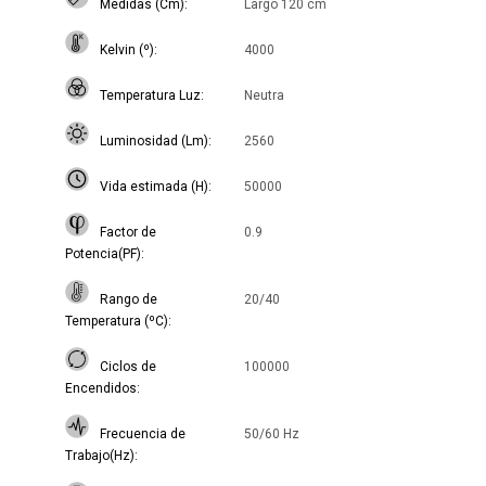
Medidas (Cm)
Largo 120 cm
Kelvin (º)
4000
Temperatura Luz
Neutra
Luminosidad (Lm)
2560
Vida estimada (H)
50000
Factor de
0.9
Potencia(PF)
Rango de
20/40
Temperatura (ºC)
Ciclos de
100000
Encendidos
Frecuencia de
50/60 Hz
Trabajo(Hz)