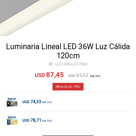
Luminaria Lineal LED 36W Luz Cálida
120cm
LLC1236-LLC1236C
87,45
USD
97,17
USD
10
74,33
USD
78,71
USD