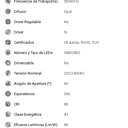
Frecuencia de Trabajo(Hz)
50/60 Hz
Difusor
Opal
Driver Regulable
No
Driver
Si
Certificados
CE &amp; RoHS, TUV
Número y Tipo de LEDs
SMD2835
Dimerizable
No
Tensión Nominal
220-240VAC
Angulo de Apertura (º)
60
Equivalencia
360
CRI
80
Clase Energética
A+
Eficacia Luminosa (Lm/W)
80