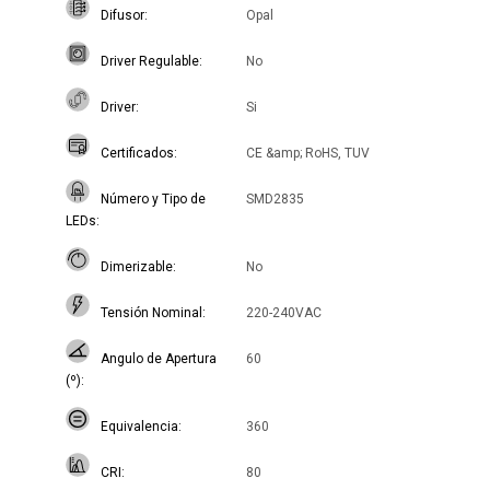
Difusor
Opal
Driver Regulable
No
Driver
Si
Certificados
CE &amp; RoHS, TUV
Número y Tipo de
SMD2835
LEDs
Dimerizable
No
Tensión Nominal
220-240VAC
Angulo de Apertura
60
(º)
Equivalencia
360
CRI
80