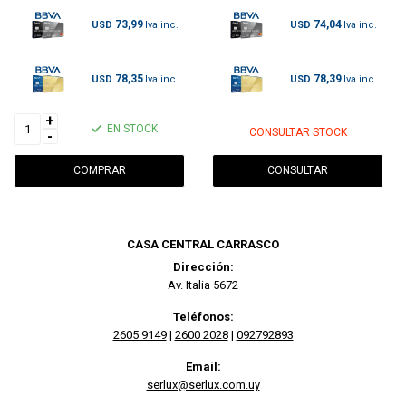
73,99
74,04
USD
USD
78,35
78,39
USD
USD
+
EN STOCK
CONSULTAR STOCK
-
CONSULTAR
CASA CENTRAL CARRASCO
Dirección:
Av. Italia 5672
Teléfonos:
2605 9149
|
2600 2028
|
092792893
Email:
serlux@serlux.com.uy