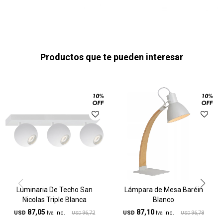
Productos que te pueden interesar
Luminaria De Techo San
Lámpara de Mesa Baréin
Nicolas Triple Blanca
Blanco
87,05
87,10
USD
96,72
USD
96,78
USD
USD