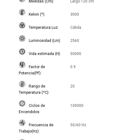
Medidas (Cm)
Largo 120 cm
Kelvin (º)
3000
Temperatura Luz
Cálida
Luminosidad (Lm)
2560
Vida estimada (H)
50000
Factor de
0.9
Potencia(PF)
Rango de
20
Temperatura (ºC)
Ciclos de
100000
Encendidos
Frecuencia de
50/60 Hz
Trabajo(Hz)