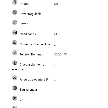
Difusor
No
Driver Regulable
_
Driver
_
Certificados
CE
Número y Tipo de LEDs
_
Tensión Nominal
220-240V
Clase aislamiento
_
eléctrico
Angulo de Apertura (º)
_
Equivalencia
_
CRI
_