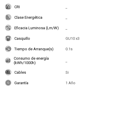
CRI
_
Clase Energética
_
Eficacia Luminosa (Lm/W)
_
Casquillo
GU10 x3
Tiempo de Arranque(s)
0.1s
Consumo de energía
_
(kWh/1000h)
Cables
Si
Garantía
1 Año