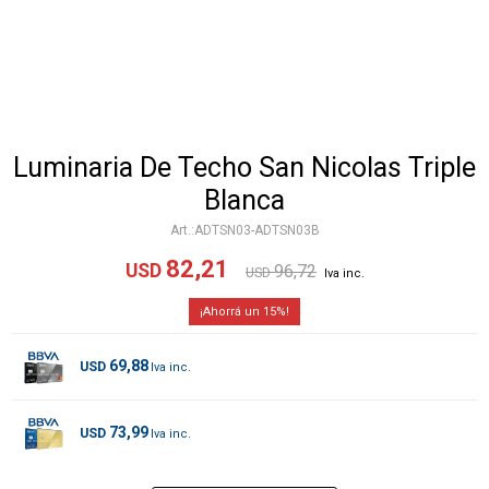
Luminaria De Techo San Nicolas Triple
Blanca
ADTSN03-ADTSN03B
82,21
USD
96,72
USD
15
69,88
USD
73,99
USD