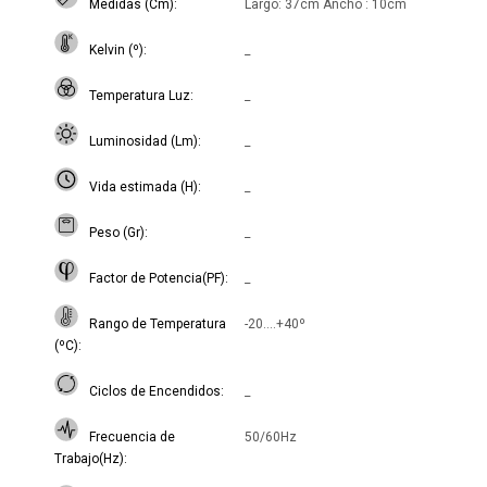
Medidas (Cm)
Largo: 37cm Ancho : 10cm
Kelvin (º)
_
Temperatura Luz
_
Luminosidad (Lm)
_
Vida estimada (H)
_
Peso (Gr)
_
Factor de Potencia(PF)
_
Rango de Temperatura
-20....+40º
(ºC)
Ciclos de Encendidos
_
Frecuencia de
50/60Hz
Trabajo(Hz)