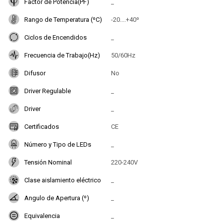
Factor de Potencia(PF)
_
Rango de Temperatura (ºC)
-20....+40º
Ciclos de Encendidos
_
Frecuencia de Trabajo(Hz)
50/60Hz
Difusor
No
Driver Regulable
_
Driver
_
Certificados
CE
Número y Tipo de LEDs
_
Tensión Nominal
220-240V
Clase aislamiento eléctrico
_
Angulo de Apertura (º)
_
Equivalencia
_