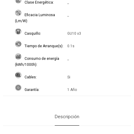
Clase Energética
_
Eficacia Luminosa
_
(Lm/W)
Casquillo
GU10 x3
Tiempo de Arranque(s)
0.1s
Consumo de energía
_
(kWh/1000h)
Cables
Si
Garantía
1 Año
Descripción