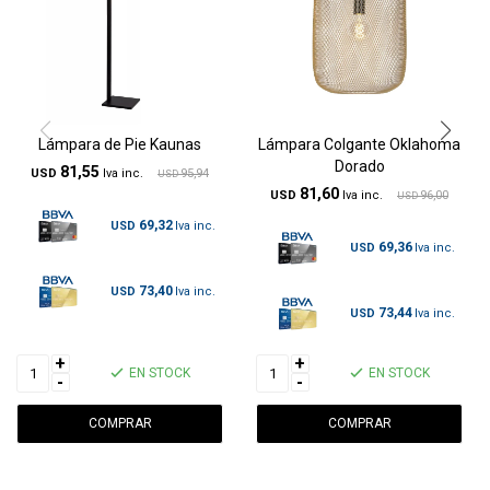
Lámpara de Pie Kaunas
Lámpara Colgante Oklahoma
Dorado
81,55
USD
95,94
USD
81,60
USD
96,00
USD
69,32
USD
69,36
USD
73,40
USD
73,44
USD
+
+
EN STOCK
EN STOCK
-
-