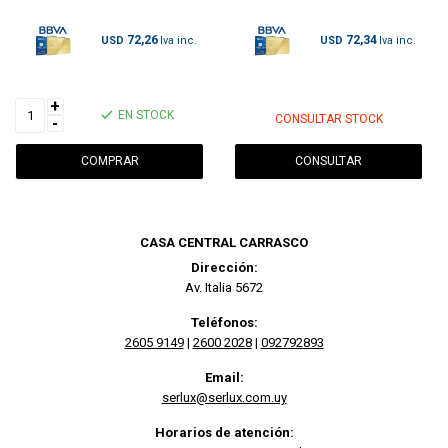
72,26
72,34
USD
USD
+
EN STOCK
CONSULTAR STOCK
-
CONSULTAR
CASA CENTRAL CARRASCO
Dirección:
Av. Italia 5672
Teléfonos:
2605 9149
|
2600 2028
|
092792893
Email:
serlux@serlux.com.uy
Horarios de atención: