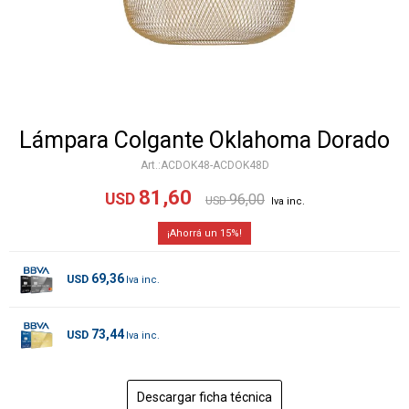
Lámpara Colgante Oklahoma Dorado
ACDOK48-ACDOK48D
81,60
USD
96,00
USD
15
69,36
USD
73,44
USD
Descargar ficha técnica