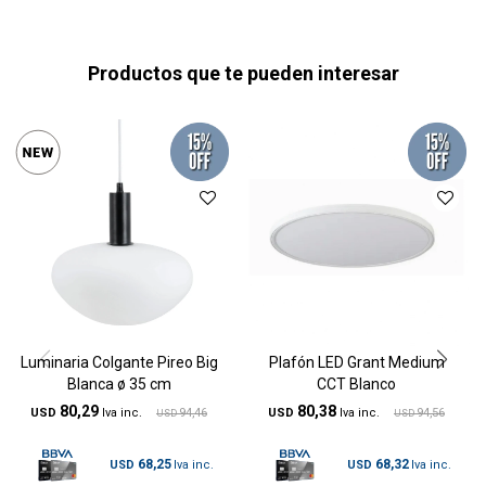
Productos que te pueden interesar
Luminaria Colgante Pireo Big
Plafón LED Grant Medium
Blanca ø 35 cm
CCT Blanco
80,29
80,38
USD
94,46
USD
94,56
USD
USD
68,25
68,32
USD
USD