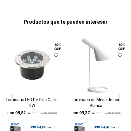
Productos que te pueden interesar
Luminaria LED De Piso Galilei
Luminaria de Mesa Jetson
9W
Blanca
98,82
99,37
USD
109,80
USD
110,41
USD
USD
84,00
84,46
USD
USD