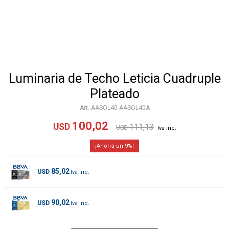
Luminaria de Techo Leticia Cuadruple
Plateado
AASOL40-AASOL40A
100,02
USD
111,13
USD
9
85,02
USD
90,02
USD