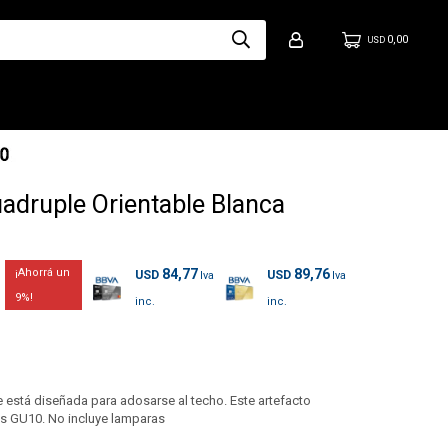
0,00
USD
adruple Orientable Blanca
84,77
89,76
USD
USD
9
e está diseñada para adosarse al techo. Este artefacto
as GU10. No incluye lamparas