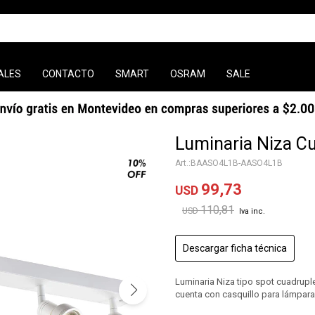
ALES
CONTACTO
SMART
OSRAM
SALE
Luminaria Niza Cu
BAASO4L1B-AASO4L1B
99,73
USD
110,81
USD
Descargar ficha técnica
Luminaria Niza tipo spot cuadrupl
cuenta con casquillo para lámpar