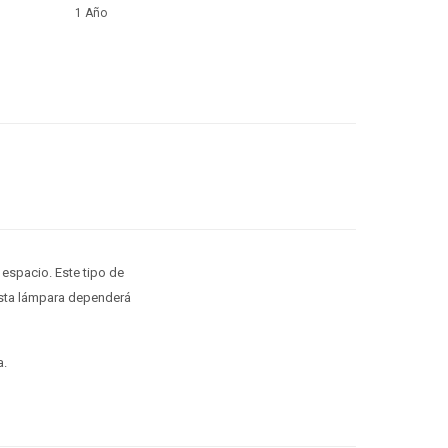
1 Año
 espacio. Este tipo de
 esta lámpara dependerá
a.