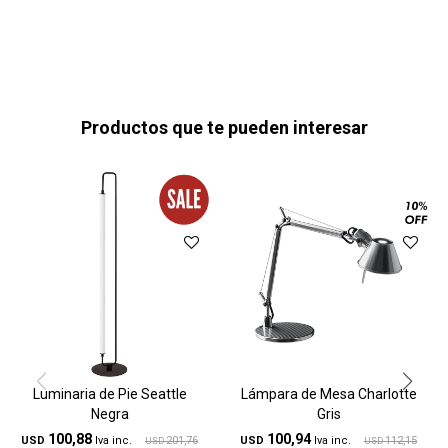
Productos que te pueden interesar
Luminaria de Pie Seattle
Lámpara de Mesa Charlotte
Negra
Gris
100,88
100,94
USD
201,76
USD
112,15
USD
USD