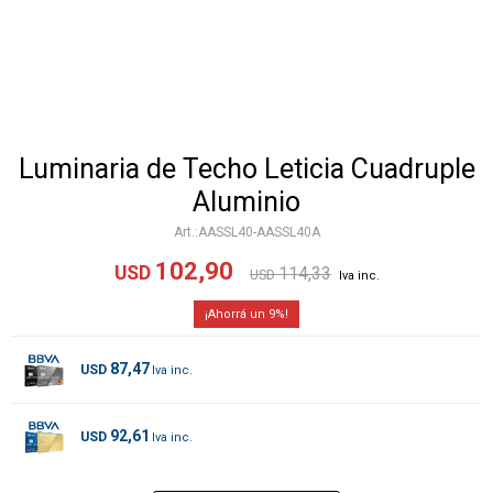
Luminaria de Techo Leticia Cuadruple
Aluminio
AASSL40-AASSL40A
102,90
USD
114,33
USD
9
87,47
USD
92,61
USD