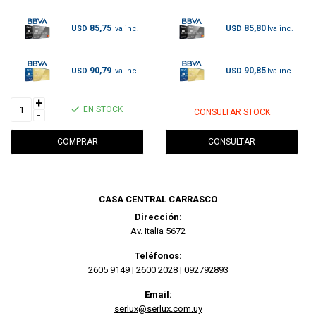
85,75
85,80
USD
USD
90,79
90,85
USD
USD
+
EN STOCK
CONSULTAR STOCK
-
CONSULTAR
CASA CENTRAL CARRASCO
Dirección:
Av. Italia 5672
Teléfonos:
2605 9149
|
2600 2028
|
092792893
Email:
serlux@serlux.com.uy