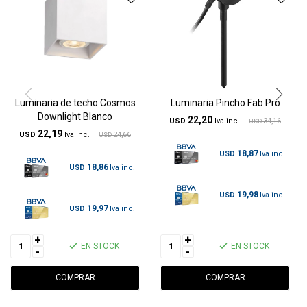
Luminaria de techo Cosmos
Luminaria Pincho Fab Pro
Downlight Blanco
22,20
USD
34,16
USD
22,19
USD
24,66
USD
18,87
USD
18,86
USD
19,98
USD
19,97
USD
+
+
EN STOCK
EN STOCK
-
-