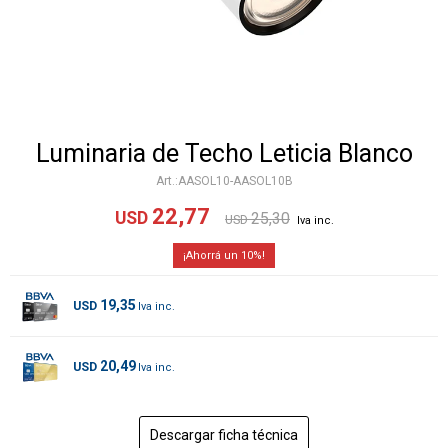
Luminaria de Techo Leticia Blanco
AASOL10-AASOL10B
22,77
USD
25,30
USD
10
19,35
USD
20,49
USD
Descargar ficha técnica