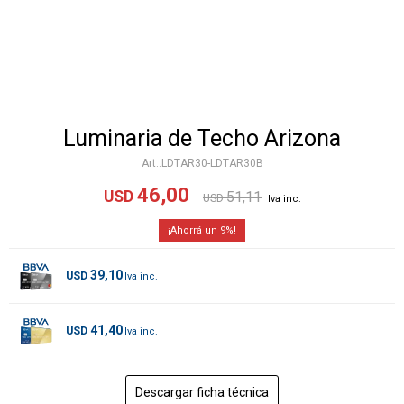
Luminaria de Techo Arizona
LDTAR30-LDTAR30B
46,00
USD
51,11
USD
9
39,10
USD
41,40
USD
Descargar ficha técnica