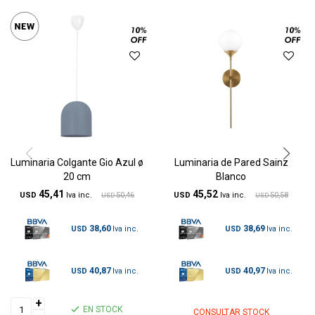
Luminaria Colgante Gio Azul ø
Luminaria de Pared Sainz
20 cm
Blanco
45,41
45,52
USD
50,46
USD
50,58
USD
USD
38,60
38,69
USD
USD
40,87
40,97
USD
USD
+
EN STOCK
CONSULTAR STOCK