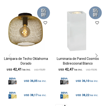
Lámpara de Techo Oklahoma
Luminaria de Pared Cosmos
Dorado
Bidireccional Blanco
42,41
42,47
USD
49,89
USD
49,96
USD
USD
36,05
36,10
USD
USD
38,17
38,22
USD
USD