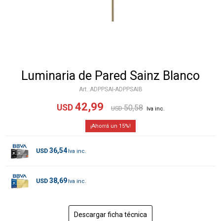
Luminaria de Pared Sainz Blanco
ADPPSAI-ADPPSAIB
42,99
USD
50,58
USD
15
36,54
USD
38,69
USD
Descargar ficha técnica