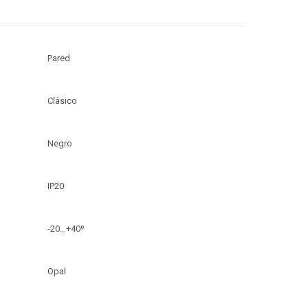
Pared
Clásico
Negro
IP20
-20...+40º
Opal