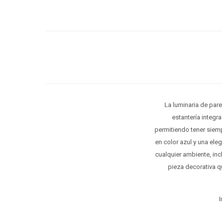
La luminaria de par
estantería integra
permitiendo tener siemp
en color azul y una ele
cualquier ambiente, in
pieza decorativa q
I