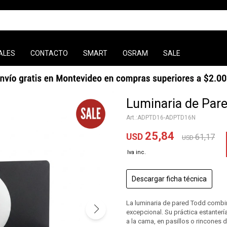
ALES
CONTACTO
SMART
OSRAM
SALE
Luminaria de Par
ADPTD16-ADPTD16N
25,84
USD
61,17
USD
Descargar ficha técnica
La luminaria de pared Todd combi
excepcional. Su práctica estantería
a la cama, en pasillos o rincones