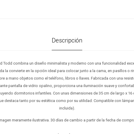
Descripción
ed Todd combina un diseño minimalista y moderno con una funcionalidad exce
da la convierte en la opción ideal para colocar junto a la cama, en pasillos o r
re a mano objetos como el teléfono, libros o llaves. Fabricada con una resist
gante pantalla de vidrio opalino, proporciona una iluminación suave y conforta
cluyendo dormitorios infantiles. Con unas dimensiones de 35 cm de largo x 16 
ue destaca tanto por su estética como por su utilidad. Compatible con lámpa
incluida).
magen meramente ilustrativa. 30 días de cambio a partir de la fecha de compr