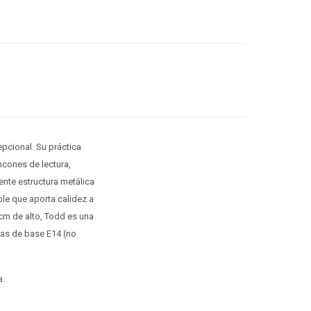
pcional. Su práctica
incones de lectura,
ente estructura metálica
ble que aporta calidez a
cm de alto, Todd es una
ras de base E14 (no
a.