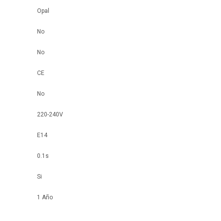
Opal
No
No
CE
No
220-240V
E14
0.1s
Si
1 Año