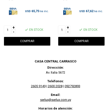
65,75
67,62
USD
USD
+
+
EN STOCK
EN STOCK
-
-
CASA CENTRAL CARRASCO
Dirección:
Av. Italia 5672
Teléfonos:
2605 9149
|
2600 2028
|
092792893
Email:
serlux@serlux.com.uy
Horarios de atención: