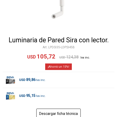
Luminaria de Pared Sira con lector.
LPDSI35-LDPSI45B
105,72
USD
124,38
USD
15
89,86
USD
95,15
USD
Descargar ficha técnica