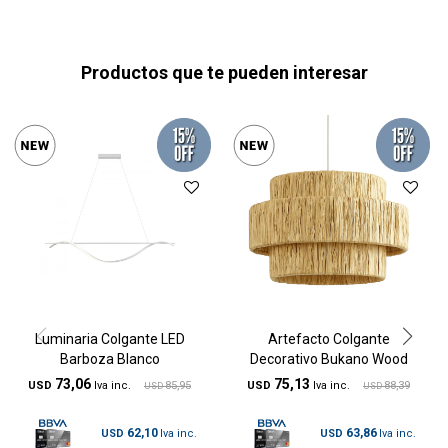
Productos que te pueden interesar
Luminaria Colgante LED
Artefacto Colgante
Barboza Blanco
Decorativo Bukano Wood
73,06
75,13
USD
85,95
USD
88,39
USD
USD
62,10
63,86
USD
USD