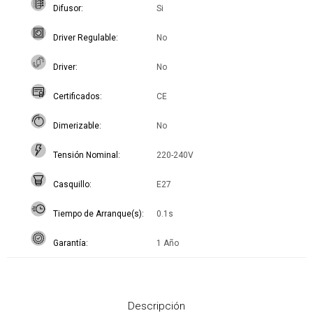
Difusor
Si
Driver Regulable
No
Driver
No
Certificados
CE
Dimerizable
No
Tensión Nominal
220-240V
Casquillo
E27
Tiempo de Arranque(s)
0.1s
Garantía
1 Año
Descripción