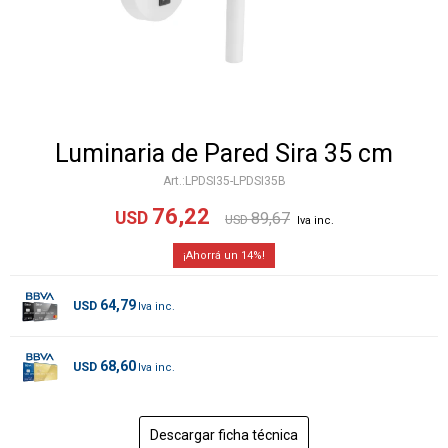
Luminaria de Pared Sira 35 cm
LPDSI35-LPDSI35B
76,22
USD
89,67
USD
14
64,79
USD
68,60
USD
Descargar ficha técnica