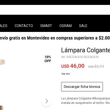
ALES
CONTACTO
SMART
OSRAM
SALE
Lámpara Colgante
BACDALB30-ACDALB30
46,00
USD
51,11
USD
Descargar ficha técnica
La Lámpara Colgante Albuquerque t
instala en suspensión al techo. No