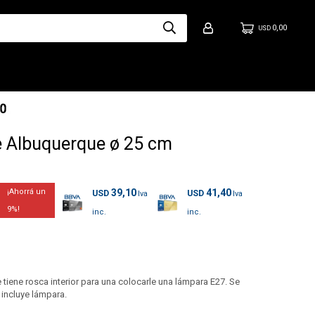
0,00
USD
 Albuquerque ø 25 cm
39,10
41,40
USD
USD
9
iene rosca interior para una colocarle una lámpara E27. Se
 incluye lámpara.