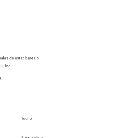
alas de estar, bares o
alidez.
a.
Techo
Suspendido