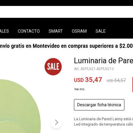
ALES
CONTACTO
SMART
OSRAM
SALE
Luminaria de Par
ADPLN21-ADPLN21V
35,47
USD
54,57
USD
Descargar ficha técnica
La Luminaria de Pared Lenny está
Led integrado de temperatura cáli