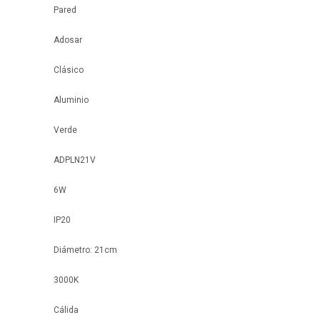
Pared
Adosar
Clásico
Aluminio
Verde
ADPLN21V
6W
IP20
Diámetro: 21cm
3000K
Cálida