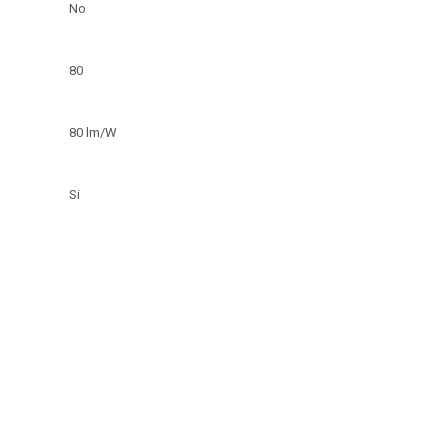
No
80
80 lm/W
Si