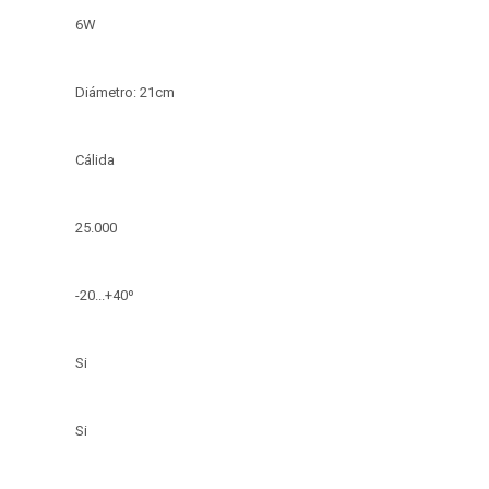
6W
Diámetro: 21cm
Cálida
25.000
-20...+40º
Si
Si