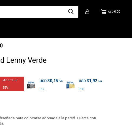
0,00
USD
ed Lenny Verde
30,15
31,92
USD
USD
35
 diseñada para colocarse adosada a la pared. Cuenta con
da.