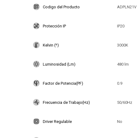
Codigo del Producto
ADPLN21V
Protección IP
IP20
Kelvin (º)
3000K
Luminosidad (Lm)
480 lm
Factor de Potencia(PF)
0.9
Frecuencia de Trabajo(Hz)
50/60Hz
Driver Regulable
No