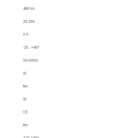
480 lm
25.000
0.9
-20...+40º
50/60Hz
Si
No
Si
CE
No