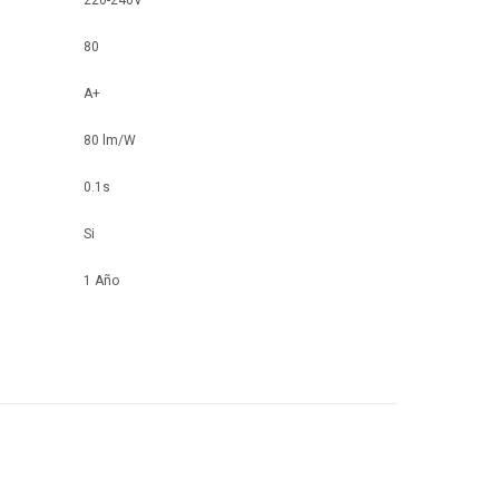
220-240V
80
A+
80 lm/W
0.1s
Si
1 Año